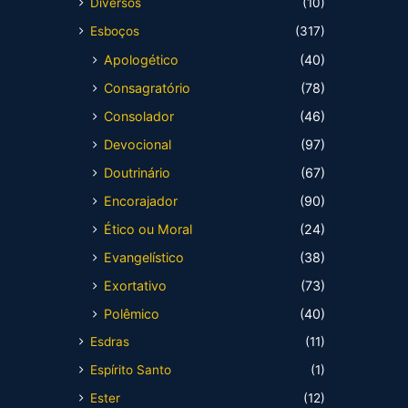
Diversos
(10)
Esboços
(317)
Apologético
(40)
Consagratório
(78)
Consolador
(46)
Devocional
(97)
Doutrinário
(67)
Encorajador
(90)
Ético ou Moral
(24)
Evangelístico
(38)
Exortativo
(73)
Polêmico
(40)
Esdras
(11)
Espírito Santo
(1)
Ester
(12)