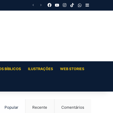
Facebook
YouTube
Instagram
TikTok
WhatsApp
Barra Latera
S BÍBLICOS
ILUSTRAÇÕES
WEB STORIES
Popular
Recente
Comentários