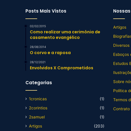
Posts Mais Vistos
Nossas 
02/02/2015
Artigos
Como realizar uma cerimônia de
Biografia
casamento evangélico
Diversos
28/08/2014
O corvo e a raposa
Esboços 
28/12/2021
Estudos B
Envolvidos X Comprometidos
Ilustraçõ
Sobre nós
Categorias
Política 
1cronicas
(1)
Termos d
2corintios
(1)
Contrato
2samuel
(1)
Artigos
(203)