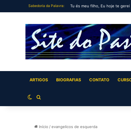
Sabedoria da Palavra:
Tu és meu filho, Eu hoje te gerei
ARTIGOS
BIOGRAFIAS
CONTATO
CURS
Switch skin
Buscar por
Início
/
evangelicos de esquerda