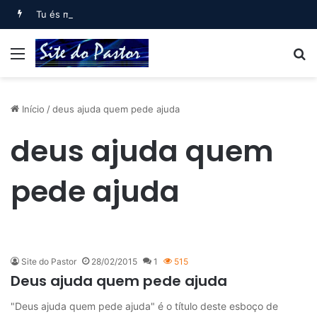
Tu és meu filho, Eu hoje te gerei (Salmo 2)
Menu
B
Início
/
deus ajuda quem pede ajuda
deus ajuda quem
pede ajuda
Site do Pastor
28/02/2015
1
515
Deus ajuda quem pede ajuda
"Deus ajuda quem pede ajuda" é o título deste esboço de