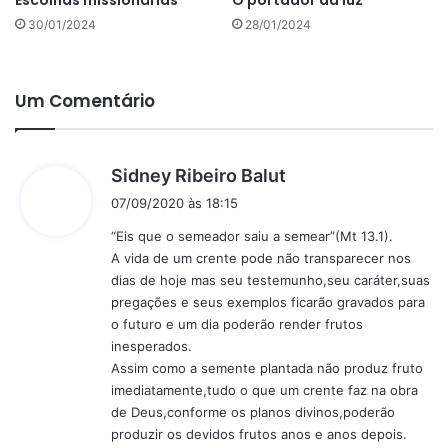
Escolhas missionárias
O portador da luz
30/01/2024
28/01/2024
Um Comentário
d
Sidney Ribeiro Balut
i
07/09/2020 às 18:15
s
“Eis que o semeador saiu a semear”(Mt 13.1).
s
A vida de um crente pode não transparecer nos
e
dias de hoje mas seu testemunho,seu caráter,suas
:
pregações e seus exemplos ficarão gravados para
o futuro e um dia poderão render frutos
inesperados.
Assim como a semente plantada não produz fruto
imediatamente,tudo o que um crente faz na obra
de Deus,conforme os planos divinos,poderão
produzir os devidos frutos anos e anos depois.