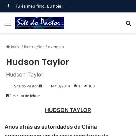
Tu és meu filho, Eu hoje te gerei (Salmo 2)
Menu
B
Início
/
Ilustrações
/
exemplo
Hudson Taylor
Hudson Taylor
Mande
Site do Pastor
14/10/2014
1
108
um
1 minuto de leitura
e-
mail
HUDSON TAYLOR
Anos atrás as autoridades da China
encarregaram um de seus escritores de