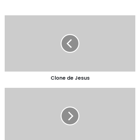
Clone
de
Jesus
Clone de Jesus
Livingstone
Pedra
viva