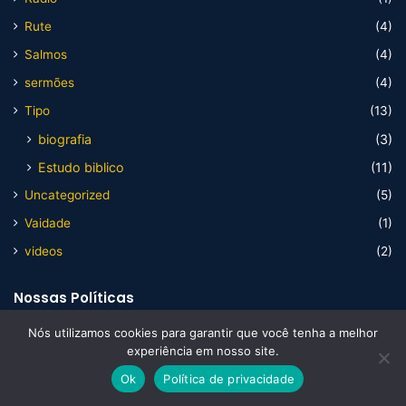
Rute
(4)
Salmos
(4)
sermões
(4)
Tipo
(13)
biografia
(3)
Estudo biblico
(11)
Uncategorized
(5)
Vaidade
(1)
videos
(2)
Nossas Políticas
Nós utilizamos cookies para garantir que você tenha a melhor
Artigos
experiência em nosso site.
Biografias
Ok
Política de privacidade
Diversos
Facebook
X
WhatsApp
Telegram
Viber