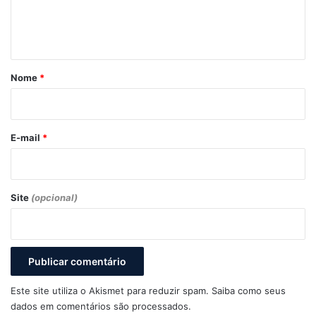
n
t
á
r
Nome
*
i
o
*
E-mail
*
Site
(opcional)
Este site utiliza o Akismet para reduzir spam.
Saiba como seus
dados em comentários são processados
.