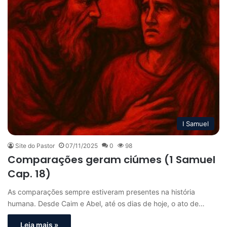
I Samuel
Site do Pastor
07/11/2025
0
98
Comparações geram ciúmes (1 Samuel
Cap. 18)
As comparações sempre estiveram presentes na história
humana. Desde Caim e Abel, até os dias de hoje, o ato de…
Leia mais »