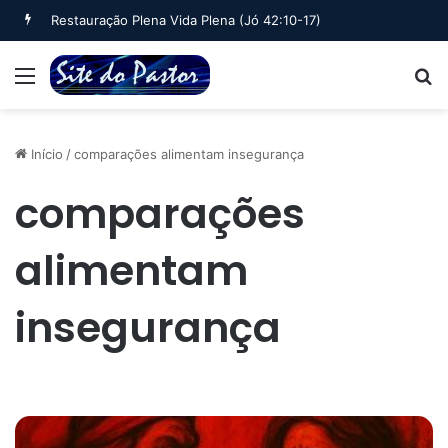
Restauração Plena Vida Plena (Jó 42:10-17)
Menu
B
Início
/
comparações alimentam insegurança
comparações
alimentam
insegurança