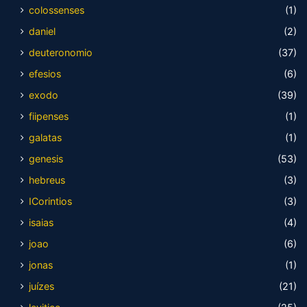
colossenses
(1)
daniel
(2)
deuteronomio
(37)
efesios
(6)
exodo
(39)
fiipenses
(1)
galatas
(1)
genesis
(53)
hebreus
(3)
ICorintios
(3)
isaias
(4)
joao
(6)
jonas
(1)
juízes
(21)