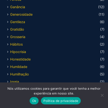
Ganância
(12)
Generosidade
(11)
Gentileza
(6)
Gratidão
(7)
Grosseria
(4)
Hábitos
(2)
Hipocrisia
(7)
Honestidade
(7)
Humildade
(6)
Humilhação
(5)
Igreja
(2)
Nós utilizamos cookies para garantir que você tenha a melhor
Ilusionismo
(5)
experiência em nosso site.
Indecisão
(2)
Ok
Política de privacidade
Inexperiência
(4)
Facebook
X
WhatsApp
Telegram
Viber