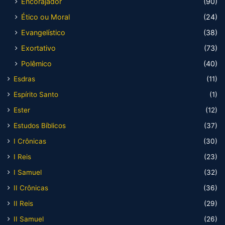
Encorajador
(90)
Ético ou Moral
(24)
Evangelístico
(38)
Exortativo
(73)
Polêmico
(40)
Esdras
(11)
Espírito Santo
(1)
Ester
(12)
Estudos Bíblicos
(37)
I Crônicas
(30)
I Reis
(23)
I Samuel
(32)
II Crônicas
(36)
II Reis
(29)
II Samuel
(26)