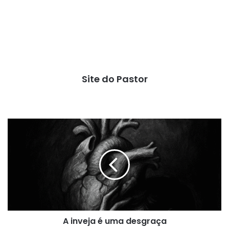
Site do Pastor
A
inveja
é
uma
desgraça
A inveja é uma desgraça