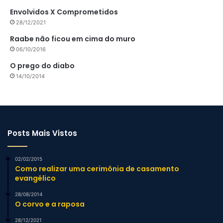
Envolvidos X Comprometidos
28/12/2021
Raabe não ficou em cima do muro
06/10/2016
O prego do diabo
14/10/2014
Posts Mais Vistos
02/02/2015
Como realizar uma cerimônia de casamento
evangélico
28/08/2014
O corvo e a raposa
28/12/2021