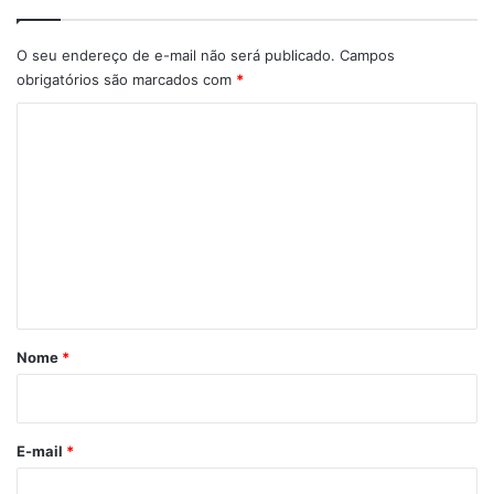
O seu endereço de e-mail não será publicado.
Campos
obrigatórios são marcados com
*
C
o
m
e
n
t
á
r
Nome
*
i
o
*
E-mail
*