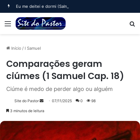
Eu me deitei e dormi (Salmo 3)
Menu
B
Início
/
I Samuel
Comparações geram
ciúmes (1 Samuel Cap. 18)
Ciúme é medo de perder algo ou alguém
Mande
Site do Pastor
07/11/2025
0
98
um
3 minutos de leitura
e-
mail