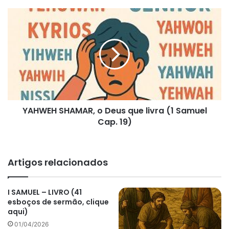
YAHWEH
SHAMAR,
o
Deus
que
livra
(1
Samuel
Cap.
YAHWEH SHAMAR, o Deus que livra (1 Samuel
19)
Cap. 19)
Artigos relacionados
I SAMUEL – LIVRO (41
esboços de sermão, clique
aqui)
01/04/2026