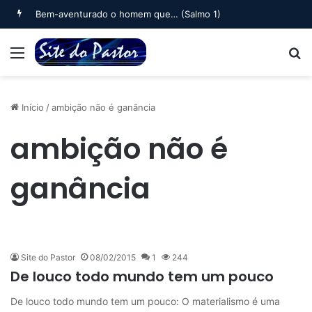
Bem-aventurado o homem que… (Salmo 1)
Menu
B
Início
/
ambição não é ganância
ambição não é
ganância
Site do Pastor
08/02/2015
1
244
De louco todo mundo tem um pouco
De louco todo mundo tem um pouco: O materialismo é uma