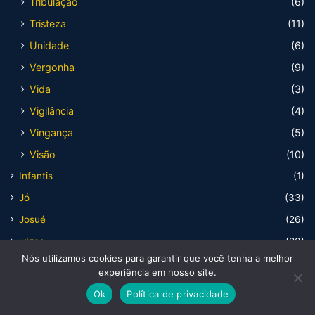
Tribulação
(6)
Tristeza
(11)
Unidade
(6)
Vergonha
(9)
Vida
(3)
Vigilância
(4)
Vingança
(5)
Visão
(10)
Infantis
(1)
Jó
(33)
Josué
(26)
juizes
(20)
Nós utilizamos cookies para garantir que você tenha a melhor
Levítico
(27)
experiência em nosso site.
Livro
(273)
Ok
Política de privacidade
1reis
(1)
Facebook
X
WhatsApp
Telegram
Viber