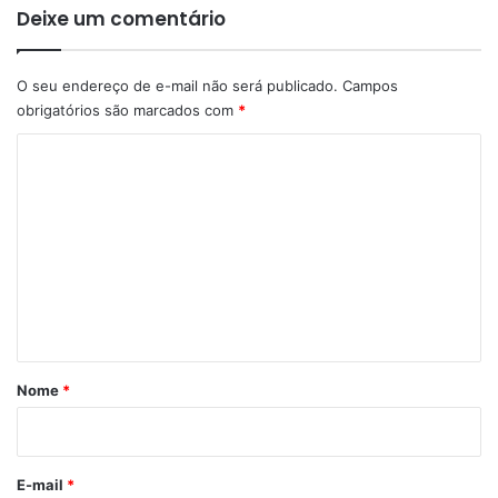
Deixe um comentário
O seu endereço de e-mail não será publicado.
Campos
obrigatórios são marcados com
*
C
o
m
e
n
t
á
r
Nome
*
i
o
*
E-mail
*