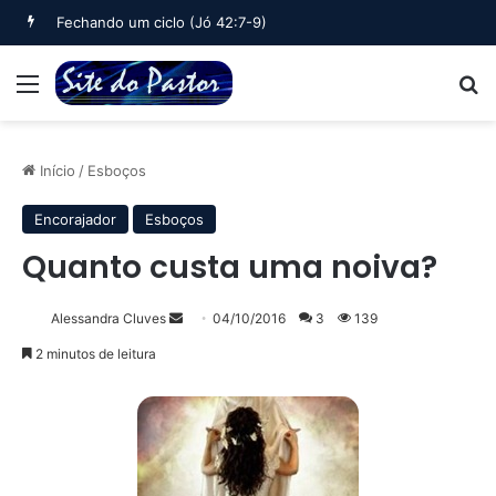
Fechando um ciclo (Jó 42:7-9)
Menu
B
Início
/
Esboços
Encorajador
Esboços
Quanto custa uma noiva?
Mande
Alessandra Cluves
04/10/2016
3
139
um
2 minutos de leitura
e-
mail