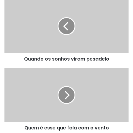
Quando
os
sonhos
viram
pesadelo
Quando os sonhos viram pesadelo
Quem
é
esse
que
fala
com
o
vento
Quem é esse que fala com o vento