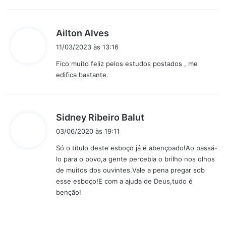
d
Ailton Alves
i
11/03/2023 às 13:16
s
Fico muito feliz pelos estudos postados , me
s
edifica bastante.
e
:
d
Sidney Ribeiro Balut
i
03/06/2020 às 19:11
s
Só o título deste esboço já é abençoado!Ao passá-
s
lo para o povo,a gente percebia o brilho nos olhos
e
de muitos dos ouvintes.Vale a pena pregar sob
:
esse esboço!E com a ajuda de Deus,tudo é
benção!