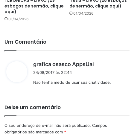
I CRÔNICAS – LIVRO (29
II REIS – LIVRO (28 esboços
esboços de sermão, clique
de sermão, clique aqui)
aqui)
01/04/2026
01/04/2026
Um Comentário
d
grafica osasco AppsUai
i
24/08/2017 às 22:44
s
Nao tenha medo de usar sua criatividade.
s
e
:
Deixe um comentário
O seu endereço de e-mail não será publicado.
Campos
obrigatórios são marcados com
*