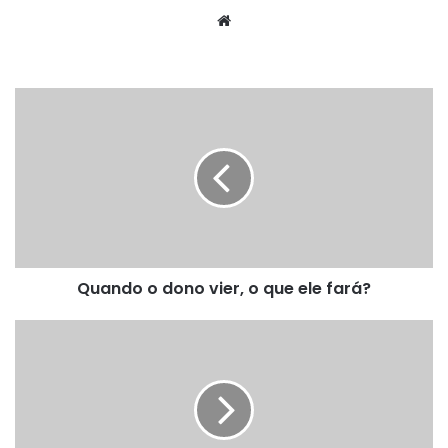
Website
Quando
o
dono
vier,
o
que
ele
fará?
Quando o dono vier, o que ele fará?
Quanto
custa
uma
noiva?