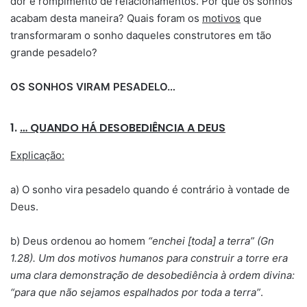
dor e rompimento de relacionamentos. Por que os sonhos
acabam desta maneira? Quais foram os
motivos
que
transformaram o sonho daqueles construtores em tão
grande pesadelo?
OS SONHOS VIRAM PESADELO…
1.
… QUANDO HÁ DESOBEDIÊNCIA A DEUS
Explicação:
a) O sonho vira pesadelo quando é contrário à vontade de
Deus.
b) Deus ordenou ao homem
“enchei [toda] a terra” (Gn
1.28). Um dos motivos humanos para construir a torre era
uma clara demonstração de desobediência à ordem divina:
“para que não sejamos espalhados por toda a terra”
.