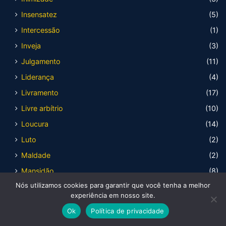
Insensatez
(5)
Intercessão
(1)
Inveja
(3)
Julgamento
(11)
Liderança
(4)
Livramento
(17)
Livre arbítrio
(10)
Loucura
(14)
Luto
(2)
Maldade
(2)
Mansidão
(8)
Nós utilizamos cookies para garantir que você tenha a melhor
Mediocridade
(3)
experiência em nosso site.
Medo
(16)
Ok
Política de privacidade
Mentira
(8)
Facebook
X
WhatsApp
Telegram
Viber