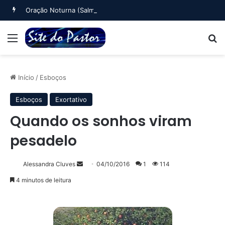
Oração Noturna (Salmo 4)
Menu
B
Início
/
Esboços
Esboços
Exortativo
Quando os sonhos viram
pesadelo
Mande
Alessandra Cluves
04/10/2016
1
114
um
4 minutos de leitura
e-
mail