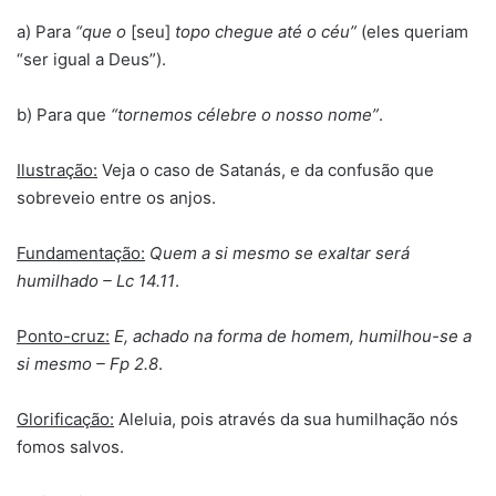
a) Para
“que o
[seu]
topo chegue até o céu”
(eles queriam
“ser igual a Deus”).
b) Para que
“tornemos célebre o nosso nome”
.
Ilustração:
Veja o caso de Satanás, e da confusão que
sobreveio entre os anjos.
Fundamentação:
Quem a si mesmo se exaltar será
humilhado – Lc 14.11
.
Ponto-cruz:
E, achado na forma de homem, humilhou-se a
si mesmo – Fp 2.8
.
Glorificação:
Aleluia, pois através da sua humilhação nós
fomos salvos.