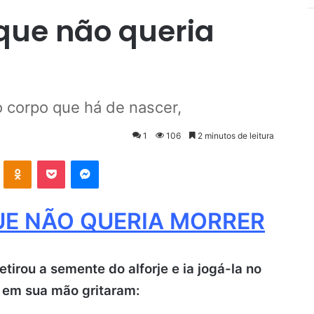
 que não queria
 corpo que há de nascer,
1
106
2 minutos de leitura
VK
OK
Pocket
Messenger
UE NÃO QUERIA MORRER
irou a semente do alforje e ia jogá-la no
m em sua mão gritaram: