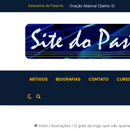
Sabedoria da Palavra:
Oração Noturna (Salmo 4)
ARTIGOS
BIOGRAFIAS
CONTATO
CURS
Switch skin
Buscar por
Início
/
Ilustrações
/
O grão de trigo que não queri