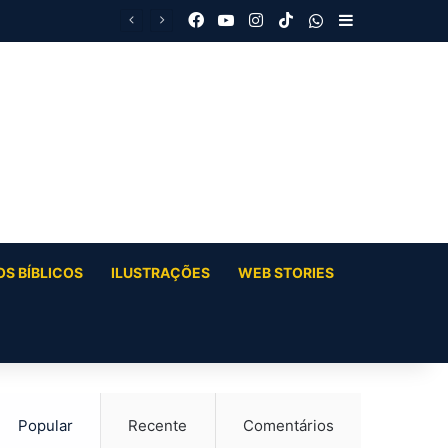
Facebook
YouTube
Instagram
TikTok
WhatsApp
Barra Latera
S BÍBLICOS
ILUSTRAÇÕES
WEB STORIES
Popular
Recente
Comentários