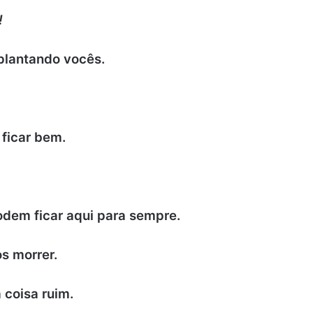
!
plantando vocês.
ficar bem.
podem ficar aqui para sempre.
s morrer.
 coisa ruim.