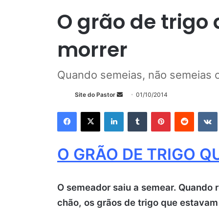
O grão de trigo
morrer
Quando semeias, não semeias o
Mande
Site do Pastor
01/10/2014
um
Facebook
X
Linkedin
Tumblr
Pinterest
Reddit
e-
mail
O GRÃO DE TRIGO Q
O semeador saiu a semear. Quando ret
chão, os grãos de trigo que estava