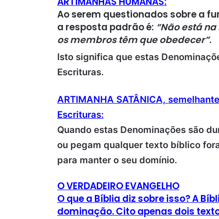
ARTIMANHAS HUMANAS:
Ao serem questionados sobre a f
a resposta padrão é:
“Não está na
os membros têm que obedecer”
.
Isto significa que estas Denominaç
Escrituras.
ARTIMANHA SATÂNICA, semelhante 
Escrituras:
Quando estas Denominações são dur
ou pegam qualquer texto bíblico for
para manter o seu domínio.
O VERDADEIRO EVANGELHO
O que a Bíblia diz sobre isso? A 
dominação. Cito apenas dois texto