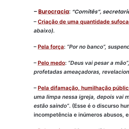
–
Burocracia
:
“Comitês”, secretar
–
Criação de uma quantidade sufocan
abaixo).
–
Pela força
:
“Por no banco”, suspend
–
Pelo medo
:
“Deus vai pesar a mão”
profetadas ameaçadoras, revelacioni
–
Pela difamação, humilhação públic
uma limpa nessa igreja, depois vai 
estão saindo”
. (Esse é o discurso hu
incompetência e inúmeros abusos, 