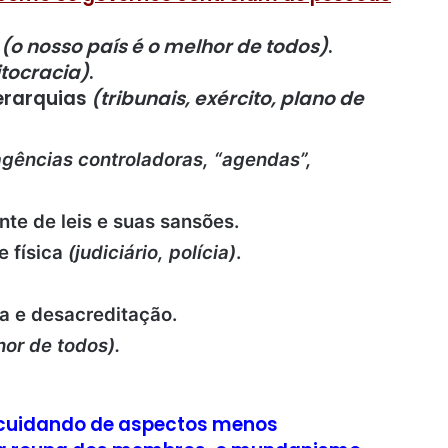
”
(o nosso país é o melhor de todos)
.
itocracia)
.
ierarquias
(tribunais, exército, plano de
 agências controladoras, “agendas”,
te de leis e suas sansões.
e física
(judiciário, polícia)
.
a e desacreditação.
hor de todos).
 cuidando de aspectos menos