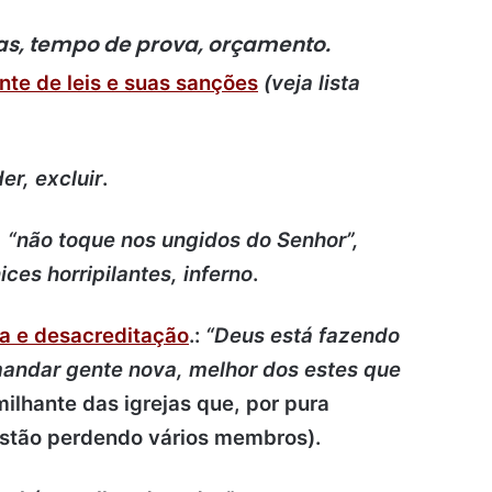
ias, tempo de prova, orçamento.
te de leis e suas sanções
(veja lista
er, excluir
.
, “não toque nos ungidos do Senhor”,
ces horripilantes, inferno
.
a e desacreditação
.:
“Deus está fazendo
mandar gente nova, melhor dos estes que
milhante das igrejas que, por pura
estão perdendo vários membros).