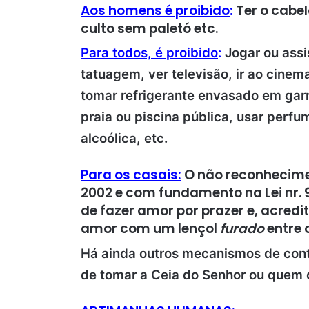
Aos homens é proibido
:
Ter o cabel
culto sem paletó etc.
Para todos, é proibido
:
Jogar ou assis
tatuagem, ver televisão, ir ao cinema
tomar refrigerante envasado em garraf
praia ou piscina pública, usar perf
alcoólica, etc.
Para os casais:
O não reconhecimen
2002 e com fundamento na Lei nr. 
de fazer amor por prazer e, acredit
amor com um lençol
furado
entre 
Há ainda outros mecanismos de cont
de tomar a Ceia do Senhor ou quem d