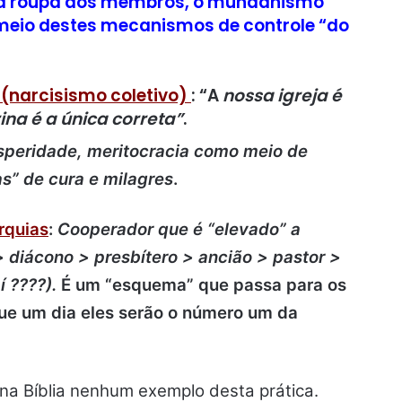
 a roupa dos membros, o mundanismo
 meio destes mecanismos de controle “do
(narcisismo coletivo)
: “A
nossa igreja é
ina é a única correta”
.
speridade, meritocracia como meio de
s” de cura e milagres
.
rquias
:
Cooperador que é “elevado” a
> diácono > presbítero > ancião > pastor >
í ????).
É um “esquema” que passa para os
que um dia eles serão o número um da
na Bíblia nenhum exemplo desta prática.