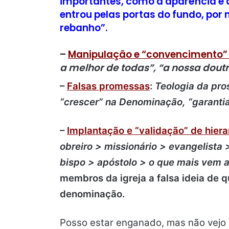
importantes, como a aparência e
entrou pelas portas do fundo, por
rebanho”.
–
Manipulação e “convencimento” 
a melhor de todas”, “a nossa doutr
–
Falsas promessas
:
Teologia da pro
“crescer” na Denominação, “garantia
–
Implantação e “validação” de hiera
obreiro > missionário > evangelista 
bispo > apóstolo > o que mais vem a
membros da igreja a falsa ideia de 
denominação
.
Posso estar enganado, mas não vejo 