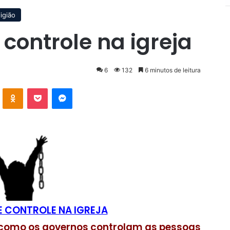
igião
ontrole na igreja
6
132
6 minutos de leitura
VK
OK
Pocket
Messenger
 CONTROLE NA IGREJA
como os governos controlam as pessoas