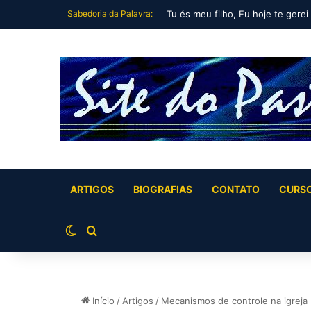
Sabedoria da Palavra:
Tu és meu filho, Eu hoje te gerei
ARTIGOS
BIOGRAFIAS
CONTATO
CURS
Switch skin
Buscar por
Início
/
Artigos
/
Mecanismos de controle na igreja