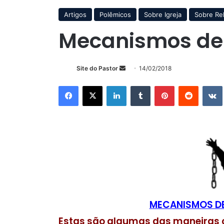
Artigos
Polêmicos
Sobre Igreja
Sobre Rel
Mecanismos de c
Mande
Site do Pastor
14/02/2018
um
Facebook
X
Linkedin
Tumblr
Pinterest
Reddit
e-
mail
MECANISMOS DE
Estas são algumas das maneiras 