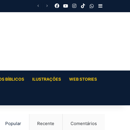
Facebook
YouTube
Instagram
TikTok
WhatsApp
Barra Latera
S BÍBLICOS
ILUSTRAÇÕES
WEB STORIES
Popular
Recente
Comentários