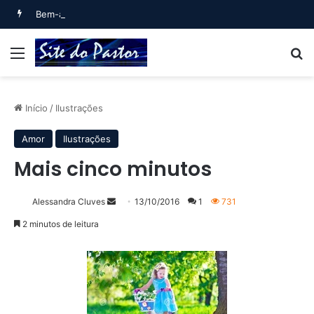
Bem-aventurado o homem que… (Salmo 1)
Menu
B
Início
/
Ilustrações
Amor
Ilustrações
Mais cinco minutos
Mande
Alessandra Cluves
13/10/2016
1
731
um
2 minutos de leitura
e-
mail