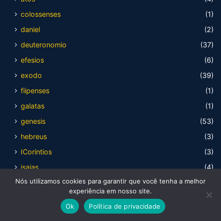
colossenses
(1)
daniel
(2)
deuteronomio
(37)
efesios
(6)
exodo
(39)
fiipenses
(1)
galatas
(1)
genesis
(53)
hebreus
(3)
ICorintios
(3)
isaias
(4)
Nós utilizamos cookies para garantir que você tenha a melhor
joao
(6)
experiência em nosso site.
jonas
(1)
Ok
Política de privacidade
juízes
(21)
Facebook
X
WhatsApp
Telegram
Viber