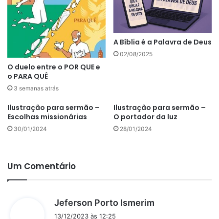
A Bíblia é a Palavra de Deus
02/08/2025
O duelo entre o POR QUE e
o PARA QUÊ
3 semanas atrás
Ilustração para sermão –
Ilustração para sermão –
Escolhas missionárias
O portador da luz
30/01/2024
28/01/2024
Um Comentário
d
Jeferson Porto Ismerim
i
13/12/2023 às 12:25