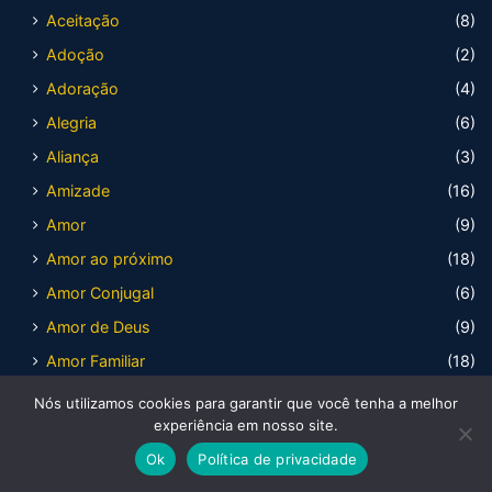
Aceitação
(8)
Adoção
(2)
Adoração
(4)
Alegria
(6)
Aliança
(3)
Amizade
(16)
Amor
(9)
Amor ao próximo
(18)
Amor Conjugal
(6)
Amor de Deus
(9)
Amor Familiar
(18)
Amor Verdadeiro
(1)
Nós utilizamos cookies para garantir que você tenha a melhor
experiência em nosso site.
Ânimo
(12)
Ok
Política de privacidade
Ansiedade
(10)
Facebook
X
WhatsApp
Telegram
Viber