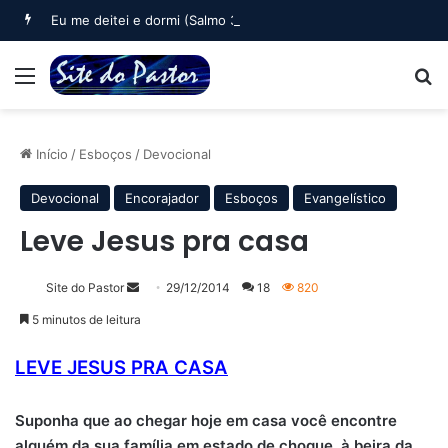
Eu me deitei e dormi (Salmo 3)
Menu
B
Início
/
Esboços
/
Devocional
Devocional
Encorajador
Esboços
Evangelístico
Leve Jesus pra casa
Mande
Site do Pastor
29/12/2014
18
820
um
5 minutos de leitura
e-
mail
LEVE JESUS PRA CASA
Suponha que ao chegar hoje em casa você encontre
alguém da sua família em estado de choque, à beira da