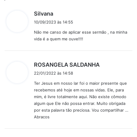
d
Silvana
i
10/09/2023 às 14:55
s
Não me canso de aplicar esse sermão , na minha
s
vida é a quem me ouve!!!!
e
:
d
ROSANGELA SALDANHA
i
22/01/2022 às 14:58
s
Ter Jesus em nosso lar foi o maior presente que
s
recebemos até hoje em nossas vidas. Ele, para
e
mim, é livre totalmente aqui. Não existe cômodo
:
algum que Ele não possa entrar. Muito obrigada
por esta palavra tão preciosa. Vou compartilhar …
Abracos