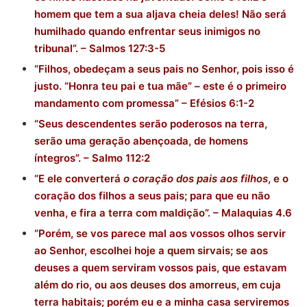
homem que tem a sua aljava cheia deles!
Não será
humilhado quando enfrentar seus inimigos no
tribunal”. – Salmos 127:3-5
“Filhos, obedeçam a seus pais no Senhor, pois isso é
justo. “Honra teu pai e tua mãe” – este é o primeiro
mandamento com promessa” – Efésios 6:1-2
“Seus descendentes serão poderosos na terra,
serão uma geração abençoada, de homens
íntegros”. – Salmo 112:2
“E ele converterá
o coração dos pais aos filhos
, e o
coração dos filhos a seus pais; para que eu não
venha, e fira a terra com maldição”. – Malaquias 4.6
“Porém, se vos parece mal aos vossos olhos servir
ao Senhor, escolhei hoje a quem sirvais; se aos
deuses a quem serviram vossos pais, que estavam
além do rio, ou aos deuses dos amorreus, em cuja
terra habitais; porém eu e a minha casa serviremos