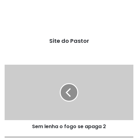
Site do Pastor
Sem
lenha
o
fogo
se
apaga
2
Sem lenha o fogo se apaga 2