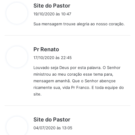
d
Site do Pastor
i
19/10/2020 às 10:47
s
Sua mensagem trouxe alegria ao nosso coração.
s
e
:
d
Pr Renato
i
17/10/2020 às 22:45
s
Louvado seja Deus por esta palavra. O Senhor
s
ministrou ao meu coração esse tema para,
e
mensagem amanhã. Que o Senhor abençoe
:
ricamente sua, vida Pr Franco. E toda equipe do
site.
d
Site do Pastor
i
04/07/2020 às 13:05
s