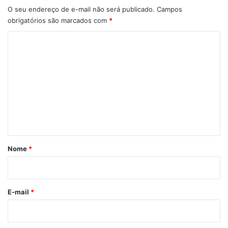
O seu endereço de e-mail não será publicado.
Campos
obrigatórios são marcados com
*
C
o
m
e
n
t
á
r
Nome
*
i
o
*
E-mail
*