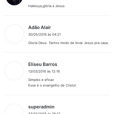
s
Haleluya,glória a Jesus
s
e
:
d
Adão Alair
i
30/05/2016 às 04:21
s
Gloria Deus. Tantos modo de levar Jesus pra casa.
s
e
:
d
Eliseu Barros
i
13/03/2016 às 12:16
s
Simples e eficaz
s
Esse é o evangelho de Cristo!
e
:
d
superadmin
i
23/02/2015 às 16:17