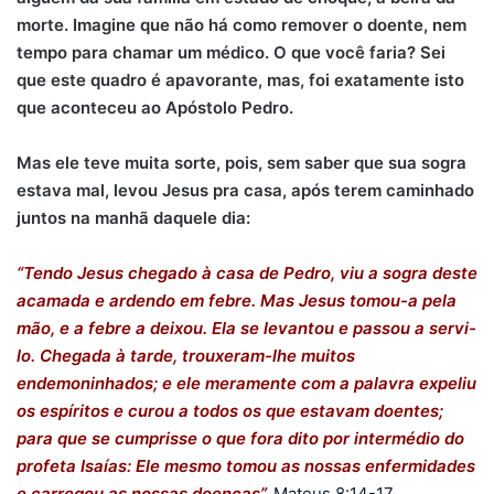
morte. Imagine que não há como remover o doente, nem
tempo para chamar um médico. O que você faria?
Sei
que este quadro é apavorante, mas, foi exatamente isto
que aconteceu ao Apóstolo Pedro.
Mas ele teve muita sorte, pois, sem saber que sua sogra
estava mal, levou Jesus pra casa, após terem caminhado
juntos na manhã daquele dia:
“Tendo Jesus chegado à casa de Pedro, viu a sogra deste
acamada e ardendo em febre. Mas Jesus tomou-a pela
mão, e a febre a deixou. Ela se levantou e passou a servi-
lo. Chegada à tarde, trouxeram-lhe muitos
endemoninhados; e ele meramente com a palavra expeliu
os espíritos e curou a todos os que estavam doentes;
para que se cumprisse o que fora dito por intermédio do
profeta Isaías: Ele mesmo tomou as nossas enfermidades
e carregou as nossas doenças”.
Mateus 8:14-17