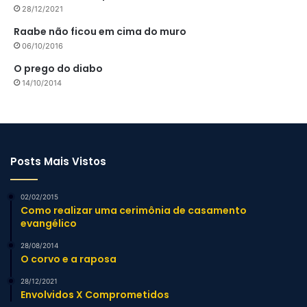
28/12/2021
Raabe não ficou em cima do muro
06/10/2016
O prego do diabo
14/10/2014
Posts Mais Vistos
02/02/2015
Como realizar uma cerimônia de casamento
evangélico
28/08/2014
O corvo e a raposa
28/12/2021
Envolvidos X Comprometidos