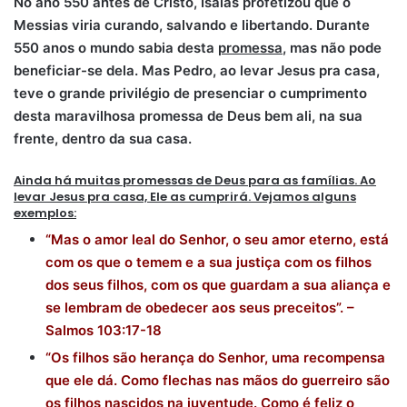
No ano 550 antes de Cristo, Isaías profetizou que o
Messias viria curando, salvando e libertando. Durante
550 anos o mundo sabia desta
promessa
, mas não pode
beneficiar-se dela.
Mas Pedro, ao levar Jesus pra casa,
teve o grande privilégio de presenciar o cumprimento
desta maravilhosa promessa de Deus bem ali, na sua
frente, dentro da sua casa.
Ainda há muitas promessas de Deus para as famílias. Ao
levar Jesus pra casa, Ele as cumprirá. Vejamos alguns
exemplos:
“Mas o amor leal do Senhor, o seu amor eterno, está
com os que o temem e a sua justiça com os filhos
dos seus filhos, com os que guardam a sua aliança e
se lembram de obedecer aos seus preceitos”. –
Salmos 103:17-18
“Os filhos são herança do Senhor, uma recompensa
que ele dá. Como flechas nas mãos do guerreiro são
os filhos nascidos na juventude. Como é feliz o