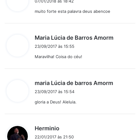
07/01/2018 às 18:42
s
muito forte esta palavra deus abencoe
s
e
:
d
Maria Lúcia de Barros Amorm
i
23/09/2017 às 15:55
s
Maravilha! Coisa do céu!
s
e
:
d
maria Lúcia de barros Amorm
i
23/09/2017 às 15:54
s
gloria a Deus! Aleluia.
s
e
:
d
Herminio
i
22/01/2017 às 21:50