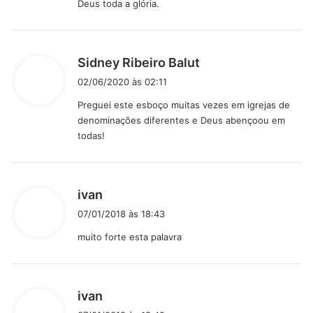
Deus toda a glória.
d
Sidney Ribeiro Balut
i
02/06/2020 às 02:11
s
Preguei este esboço muitas vezes em igrejas de
s
denominações diferentes e Deus abençoou em
e
todas!
:
d
ivan
i
07/01/2018 às 18:43
s
muito forte esta palavra
s
e
:
d
ivan
i