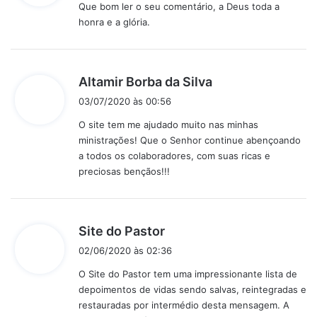
Que bom ler o seu comentário, a Deus toda a
s
honra e a glória.
e
:
d
Altamir Borba da Silva
i
03/07/2020 às 00:56
s
O site tem me ajudado muito nas minhas
s
ministrações! Que o Senhor continue abençoando
e
a todos os colaboradores, com suas ricas e
:
preciosas bençãos!!!
d
Site do Pastor
i
02/06/2020 às 02:36
s
O Site do Pastor tem uma impressionante lista de
s
depoimentos de vidas sendo salvas, reintegradas e
e
restauradas por intermédio desta mensagem. A
: