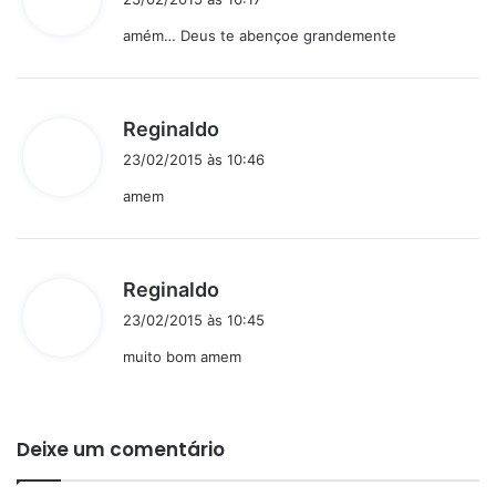
s
amém… Deus te abençoe grandemente
s
e
:
d
Reginaldo
i
23/02/2015 às 10:46
s
amem
s
e
:
d
Reginaldo
i
23/02/2015 às 10:45
s
muito bom amem
s
e
:
Deixe um comentário