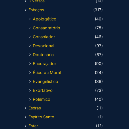
Diversos
(10)
Esboços
(317)
Apologético
(40)
Consagratório
(78)
Consolador
(46)
Devocional
(97)
Doutrinário
(67)
Encorajador
(90)
Ético ou Moral
(24)
Evangelístico
(38)
Exortativo
(73)
Polêmico
(40)
Esdras
(11)
Espírito Santo
(1)
Ester
(12)