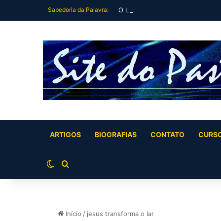
Sabedoria da Palavra:
O Leviatã se Cala Diante do Trono
ARTIGOS
BIOGRAFIAS
CONTATO
CURS
Switch skin
Buscar por
Início
/
jesus transforma o lar