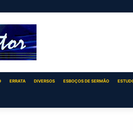
 (Jó 40:6 a Jó 41:34)
O
ERRATA
DIVERSOS
ESBOÇOS DE SERMÃO
ESTUDO