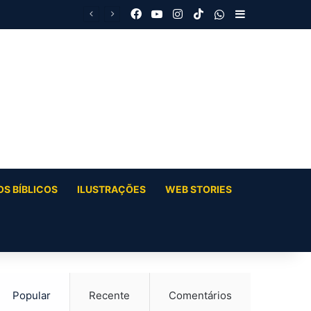
Facebook
YouTube
Instagram
TikTok
WhatsApp
Barra Latera
S BÍBLICOS
ILUSTRAÇÕES
WEB STORIES
Popular
Recente
Comentários