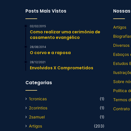
Posts Mais Vistos
Nossas 
02/02/2015
Artigos
Como realizar uma cerimônia de
Biografia
casamento evangélico
Diversos
28/08/2014
O corvo e a raposa
Esboços 
28/12/2021
Estudos B
Envolvidos X Comprometidos
Ilustraçõ
Sobre nós
Categorias
Política 
1cronicas
(1)
Termos d
2corintios
(1)
Contrato
2samuel
(1)
Artigos
(203)