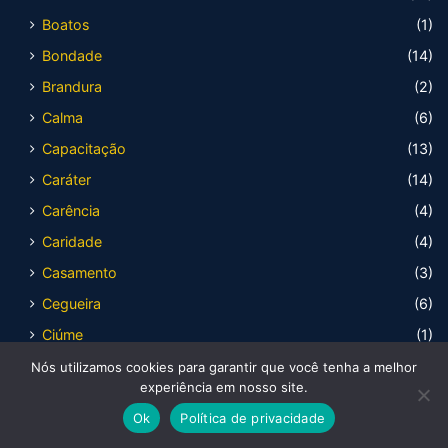
Boatos
(1)
Bondade
(14)
Brandura
(2)
Calma
(6)
Capacitação
(13)
Caráter
(14)
Carência
(4)
Caridade
(4)
Casamento
(3)
Cegueira
(6)
Ciúme
(1)
Comodismo
(2)
Nós utilizamos cookies para garantir que você tenha a melhor
experiência em nosso site.
Compaixão
(5)
Ok
Política de privacidade
Companheirismo
(6)
Facebook
X
WhatsApp
Telegram
Viber