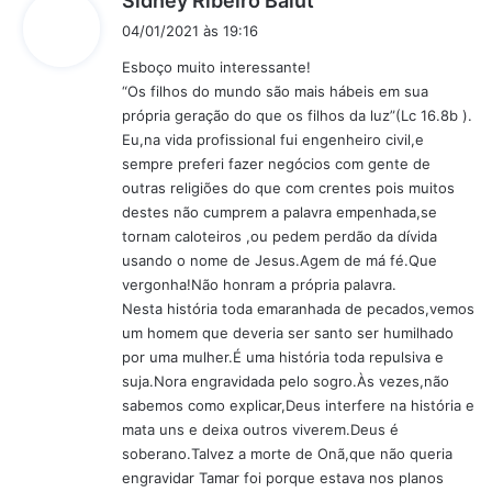
Sidney Ribeiro Balut
i
04/01/2021 às 19:16
s
Esboço muito interessante!
s
“Os filhos do mundo são mais hábeis em sua
e
própria geração do que os filhos da luz”(Lc 16.8b ).
:
Eu,na vida profissional fui engenheiro civil,e
sempre preferi fazer negócios com gente de
outras religiões do que com crentes pois muitos
destes não cumprem a palavra empenhada,se
tornam caloteiros ,ou pedem perdão da dívida
usando o nome de Jesus.Agem de má fé.Que
vergonha!Não honram a própria palavra.
Nesta história toda emaranhada de pecados,vemos
um homem que deveria ser santo ser humilhado
por uma mulher.É uma história toda repulsiva e
suja.Nora engravidada pelo sogro.Às vezes,não
sabemos como explicar,Deus interfere na história e
mata uns e deixa outros viverem.Deus é
soberano.Talvez a morte de Onã,que não queria
engravidar Tamar foi porque estava nos planos