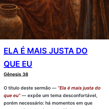
ELA É MAIS JUSTA DO
QUE EU
Gênesis 38
O título deste sermão —
“Ela é mais justa do
que eu”
— expõe um tema desconfortável,
porém necessário: há momentos em que