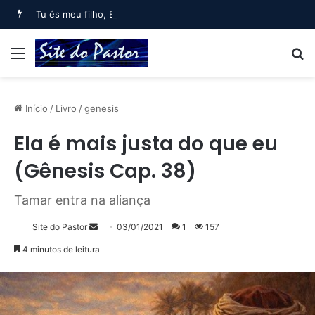
Tu és meu filho, Eu hoje te gerei (Salmo 2)
Menu
B
Início
/
Livro
/
genesis
Ela é mais justa do que eu
(Gênesis Cap. 38)
Tamar entra na aliança
Mande
Site do Pastor
03/01/2021
1
157
um
4 minutos de leitura
e-
mail