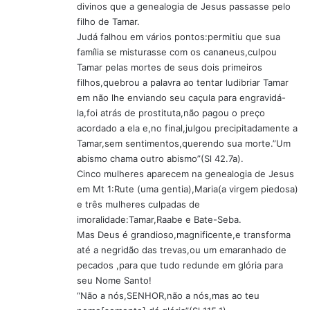
divinos que a genealogia de Jesus passasse pelo
filho de Tamar.
Judá falhou em vários pontos:permitiu que sua
família se misturasse com os cananeus,culpou
Tamar pelas mortes de seus dois primeiros
filhos,quebrou a palavra ao tentar ludibriar Tamar
em não lhe enviando seu caçula para engravidá-
la,foi atrás de prostituta,não pagou o preço
acordado a ela e,no final,julgou precipitadamente a
Tamar,sem sentimentos,querendo sua morte.”Um
abismo chama outro abismo”(Sl 42.7a).
Cinco mulheres aparecem na genealogia de Jesus
em Mt 1:Rute (uma gentia),Maria(a virgem piedosa)
e três mulheres culpadas de
imoralidade:Tamar,Raabe e Bate-Seba.
Mas Deus é grandioso,magnificente,e transforma
até a negridão das trevas,ou um emaranhado de
pecados ,para que tudo redunde em glória para
seu Nome Santo!
“Não a nós,SENHOR,não a nós,mas ao teu