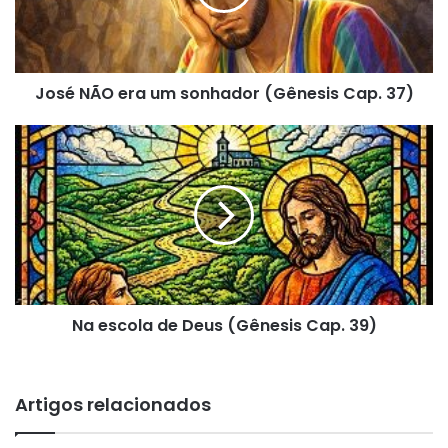
(Gênesis
Cap.
37)
José NÃO era um sonhador (Gênesis Cap. 37)
Na
escola
de
Deus
(Gênesis
Cap.
39)
Na escola de Deus (Gênesis Cap. 39)
Artigos relacionados