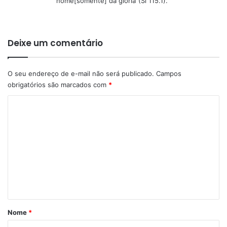
nome[somente] dá glória”(Sl 115.1).
Deixe um comentário
O seu endereço de e-mail não será publicado.
Campos
obrigatórios são marcados com
*
C
o
m
e
n
t
á
r
Nome
*
i