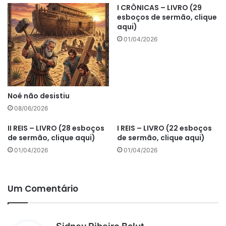
I CRÔNICAS – LIVRO (29
esboços de sermão, clique
aqui)
01/04/2026
Noé não desistiu
08/06/2026
II REIS – LIVRO (28 esboços
I REIS – LIVRO (22 esboços
de sermão, clique aqui)
de sermão, clique aqui)
01/04/2026
01/04/2026
Um Comentário
d