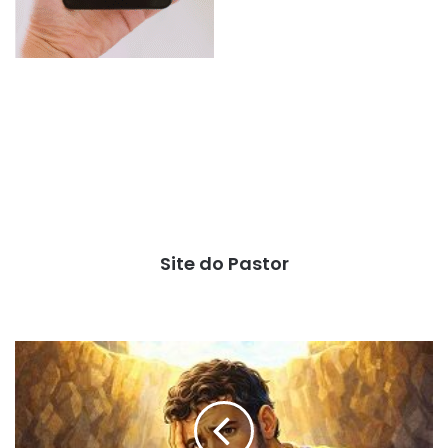
Site do Pastor
José
NÃO
era
um
sonhador