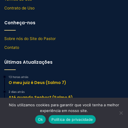
Contrato de Uso
Conheça-nos
Sobre nós do Site do Pastor
Contato
Últimas Atualizações
13 horas atrás
O meu juiz é Deus (Salmo 7)
2 dias atrás
Até quando Senhor? (Salmo 6)
Nós utilizamos cookies para garantir que você tenha a melhor
2 dias atrás
experiência em nosso site.
Oração Matinal (Salmo 5)
Ok
Política de privacidade
Facebook
X
WhatsApp
Telegram
Viber