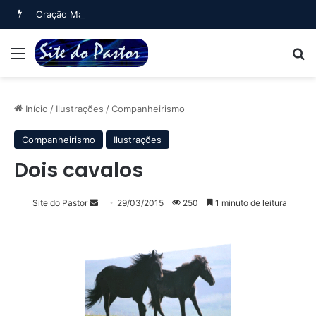
Oração Matinal (Salmo 5)
Menu
B
Início
/
Ilustrações
/
Companheirismo
Companheirismo
Ilustrações
Dois cavalos
Mande
Site do Pastor
29/03/2015
250
1 minuto de leitura
um
e-
mail