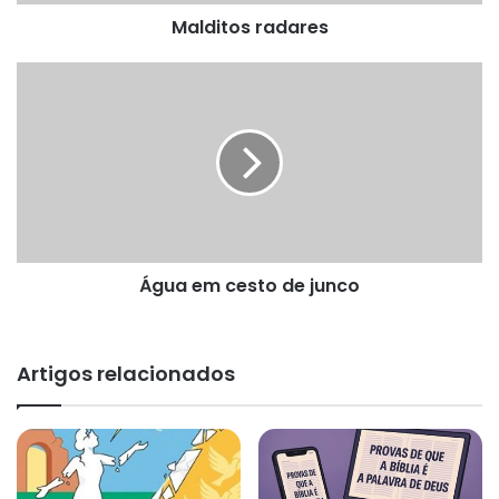
Malditos radares
Água
em
cesto
de
junco
Água em cesto de junco
Artigos relacionados