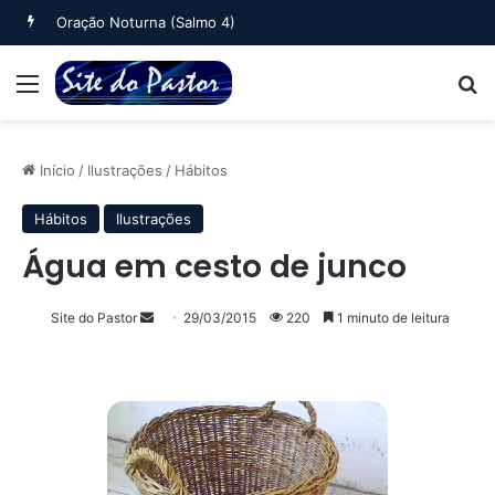
Oração Noturna (Salmo 4)
Menu
B
Início
/
Ilustrações
/
Hábitos
Hábitos
Ilustrações
Água em cesto de junco
Mande
Site do Pastor
29/03/2015
220
1 minuto de leitura
um
e-
mail