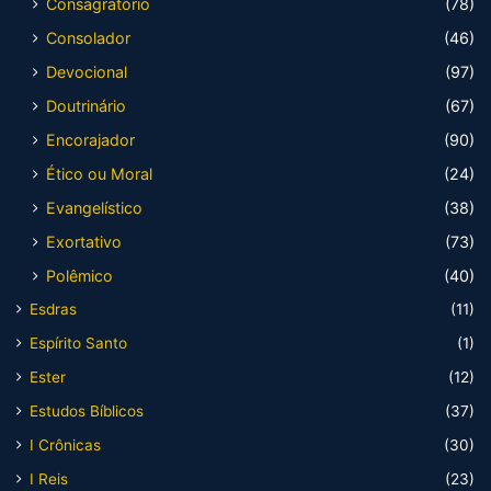
Consagratório
(78)
Consolador
(46)
Devocional
(97)
Doutrinário
(67)
Encorajador
(90)
Ético ou Moral
(24)
Evangelístico
(38)
Exortativo
(73)
Polêmico
(40)
Esdras
(11)
Espírito Santo
(1)
Ester
(12)
Estudos Bíblicos
(37)
I Crônicas
(30)
I Reis
(23)