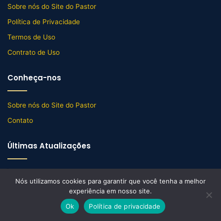
Sobre nós do Site do Pastor
Política de Privacidade
Termos de Uso
Contrato de Uso
Conheça-nos
Sobre nós do Site do Pastor
Contato
Últimas Atualizações
8 horas atrás
Até quando Senhor? (Salmo 6)
Nós utilizamos cookies para garantir que você tenha a melhor
experiência em nosso site.
1 dia atrás
Oração Matinal (Salmo 5)
Ok
Política de privacidade
Facebook
X
WhatsApp
Telegram
Viber