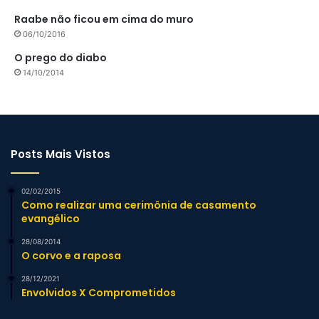
Raabe não ficou em cima do muro
06/10/2016
O prego do diabo
14/10/2014
Posts Mais Vistos
02/02/2015
Como realizar uma cerimônia de casamento
evangélico
28/08/2014
O corvo e a raposa
28/12/2021
Envolvidos X Comprometidos