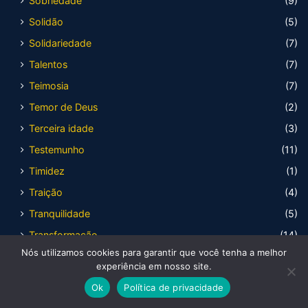
Sobriedade
(9)
Solidão
(5)
Solidariedade
(7)
Talentos
(7)
Teimosia
(7)
Temor de Deus
(2)
Terceira idade
(3)
Testemunho
(11)
Timidez
(1)
Traição
(4)
Tranquilidade
(5)
Transformação
(14)
Nós utilizamos cookies para garantir que você tenha a melhor
Tribulação
(6)
experiência em nosso site.
Tristeza
(11)
Ok
Política de privacidade
Unidade
(6)
Facebook
X
WhatsApp
Telegram
Viber