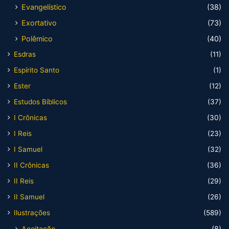
Evangelístico
(38)
Exortativo
(73)
Polêmico
(40)
Esdras
(11)
Espírito Santo
(1)
Ester
(12)
Estudos Bíblicos
(37)
I Crônicas
(30)
I Reis
(23)
I Samuel
(32)
II Crônicas
(36)
II Reis
(29)
II Samuel
(26)
Ilustrações
(589)
Aceitação
(8)