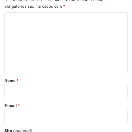
obrigatórios são marcados com
*
C
o
m
e
n
t
á
r
Nome
*
i
o
*
E-mail
*
Site
(opcional)