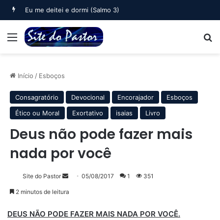
Eu me deitei e dormi (Salmo 3)
Menu
B
Início
/
Esboços
Consagratório
Devocional
Encorajador
Esboços
Ético ou Moral
Exortativo
isaias
Livro
Deus não pode fazer mais
nada por você
Mande
Site do Pastor
05/08/2017
1
351
um
2 minutos de leitura
e-
mail
DEUS NÃO PODE FAZER MAIS NADA POR VOCÊ.