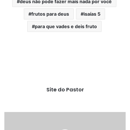
deus não pode fazer mais nada por você
frutos para deus
isaías 5
para que vades e deis fruto
Site do Pastor
Parábola
dos
Talentos