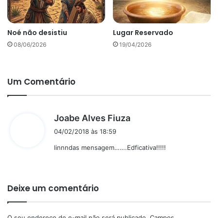
Noé não desistiu
Lugar Reservado
08/06/2026
19/04/2026
Um Comentário
d
Joabe Alves Fiuza
i
04/02/2018 às 18:59
s
linnndas mensagem…….Edficativa!!!!!
s
e
:
Deixe um comentário
O seu endereço de e-mail não será publicado.
Campos