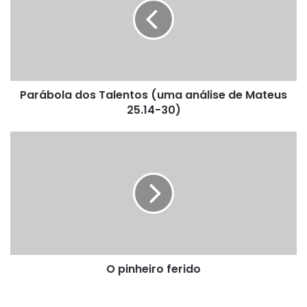
(uma
análise
de
Mateus
25.14-
30)
Parábola dos Talentos (uma análise de Mateus
25.14-30)
O
pinheiro
ferido
O pinheiro ferido