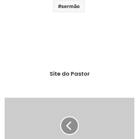
sermão
Site do Pastor
Porcaria
de
ladrão