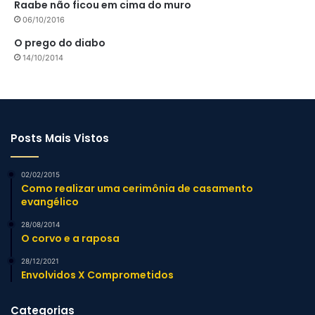
Raabe não ficou em cima do muro
06/10/2016
O prego do diabo
14/10/2014
Posts Mais Vistos
02/02/2015
Como realizar uma cerimônia de casamento
evangélico
28/08/2014
O corvo e a raposa
28/12/2021
Envolvidos X Comprometidos
Categorias