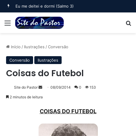
Eu me deitei e dormi (Salmo 3)
Menu
B
Início
/
Ilustrações
/
Conversão
Conversão
Ilustrações
Coisas do Futebol
Mande
Site do Pastor
08/09/2014
0
153
um
2 minutos de leitura
e-
mail
COISAS DO FUTEBOL