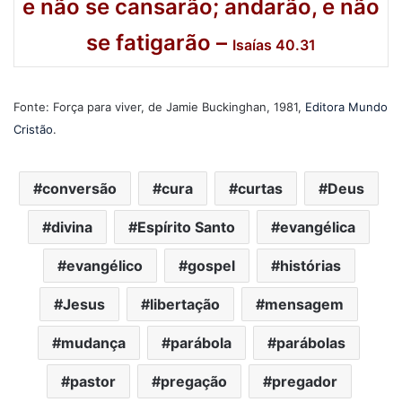
e não se cansarão; andarão, e não
se fatigarão –
Isaías 40.31
Fonte: Força para viver, de Jamie Buckinghan, 1981,
Editora Mundo
Cristão
.
conversão
cura
curtas
Deus
divina
Espírito Santo
evangélica
evangélico
gospel
histórias
Jesus
libertação
mensagem
mudança
parábola
parábolas
pastor
pregação
pregador