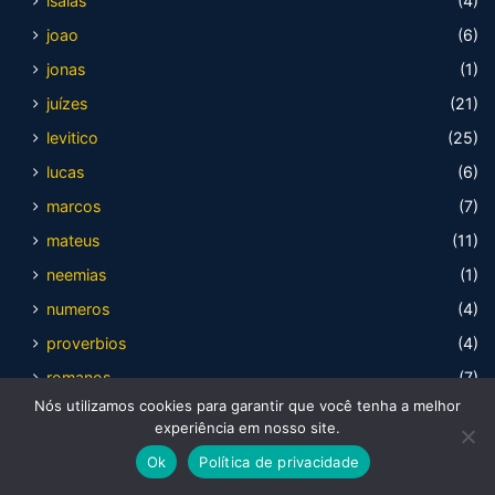
isaias
(4)
joao
(6)
jonas
(1)
juízes
(21)
levitico
(25)
lucas
(6)
marcos
(7)
mateus
(11)
neemias
(1)
numeros
(4)
proverbios
(4)
romanos
(7)
Nós utilizamos cookies para garantir que você tenha a melhor
rute
(2)
experiência em nosso site.
salmos
(5)
Ok
Política de privacidade
tiago
(1)
Facebook
X
WhatsApp
Telegram
Viber