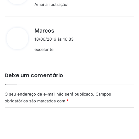
Amei a ilustração!
s
e
:
d
Marcos
i
18/06/2016 às 16:33
s
excelente
s
e
:
Deixe um comentário
O seu endereço de e-mail não será publicado.
Campos
obrigatórios são marcados com
*
C
o
m