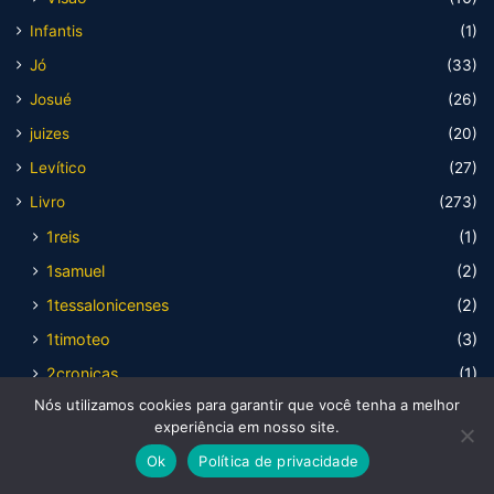
Infantis
(1)
Jó
(33)
Josué
(26)
juizes
(20)
Levítico
(27)
Livro
(273)
1reis
(1)
1samuel
(2)
1tessalonicenses
(2)
1timoteo
(3)
2cronicas
(1)
Nós utilizamos cookies para garantir que você tenha a melhor
2reis
(1)
experiência em nosso site.
ageu
(1)
Ok
Política de privacidade
atos
(4)
Facebook
X
WhatsApp
Telegram
Viber