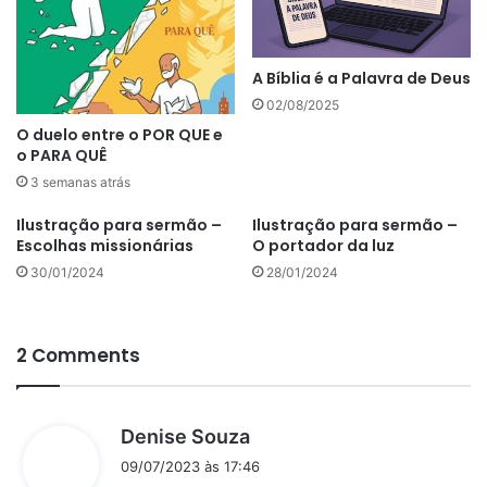
A Bíblia é a Palavra de Deus
02/08/2025
O duelo entre o POR QUE e
o PARA QUÊ
3 semanas atrás
Ilustração para sermão –
Ilustração para sermão –
Escolhas missionárias
O portador da luz
30/01/2024
28/01/2024
2 Comments
d
Denise Souza
i
09/07/2023 às 17:46
s