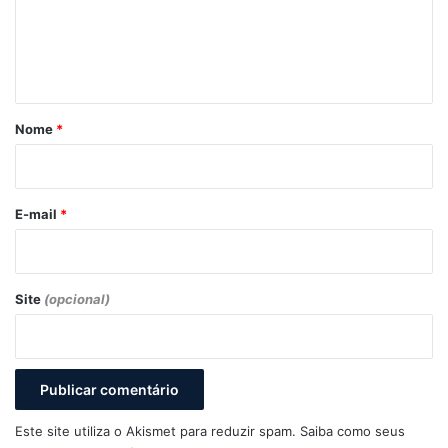
e
n
t
á
r
Nome
*
i
o
*
E-mail
*
Site
(opcional)
Este site utiliza o Akismet para reduzir spam.
Saiba como seus