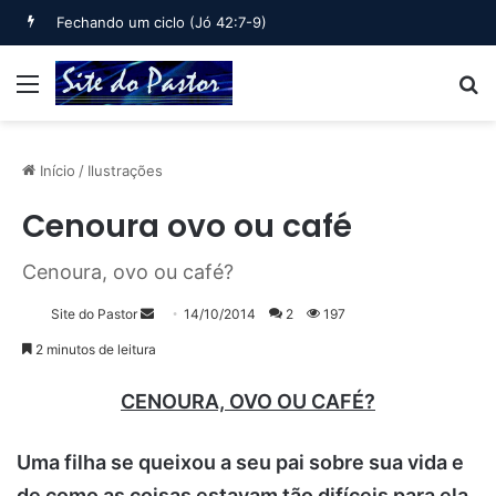
Fechando um ciclo (Jó 42:7-9)
Menu
B
Início
/
Ilustrações
Cenoura ovo ou café
Cenoura, ovo ou café?
Mande
Site do Pastor
14/10/2014
2
197
um
2 minutos de leitura
e-
mail
CENOURA, OVO OU CAFÉ?
Uma filha se queixou a seu pai sobre sua vida e
de como as coisas estavam tão difíceis para ela.