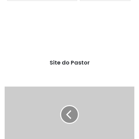
Site do Pastor
O
Chamado
à
Santidade
e
a
Bênção
Sacerdotal