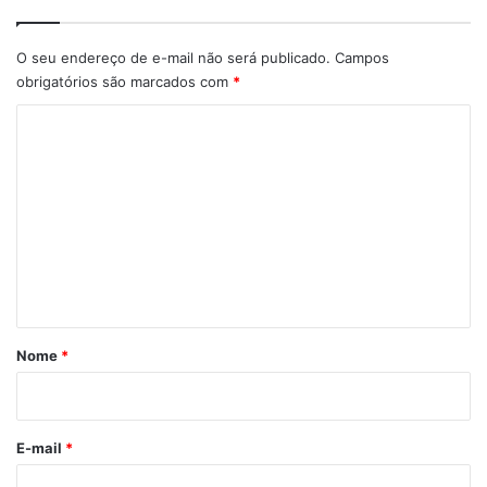
O seu endereço de e-mail não será publicado.
Campos
obrigatórios são marcados com
*
C
o
m
e
n
t
á
r
Nome
*
i
o
*
E-mail
*