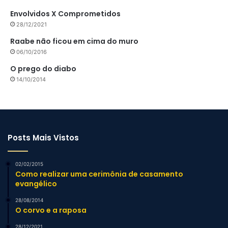
Envolvidos X Comprometidos
28/12/2021
Raabe não ficou em cima do muro
06/10/2016
O prego do diabo
14/10/2014
Posts Mais Vistos
02/02/2015
Como realizar uma cerimônia de casamento
evangélico
28/08/2014
O corvo e a raposa
28/12/2021