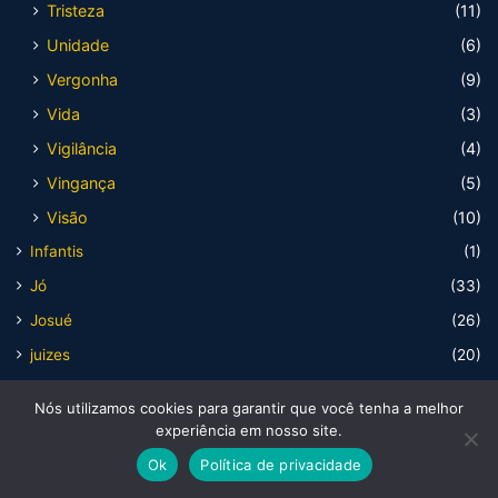
Tristeza
(11)
Unidade
(6)
Vergonha
(9)
Vida
(3)
Vigilância
(4)
Vingança
(5)
Visão
(10)
Infantis
(1)
Jó
(33)
Josué
(26)
juizes
(20)
Levítico
(27)
Nós utilizamos cookies para garantir que você tenha a melhor
Livro
(273)
experiência em nosso site.
1reis
(1)
Ok
Política de privacidade
1samuel
(2)
Facebook
X
WhatsApp
Telegram
Viber