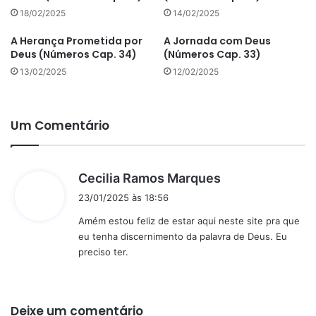
18/02/2025
14/02/2025
A Herança Prometida por
A Jornada com Deus
Deus (Números Cap. 34)
(Números Cap. 33)
13/02/2025
12/02/2025
Um Comentário
d
Cecilia Ramos Marques
i
23/01/2025 às 18:56
s
Amém estou feliz de estar aqui neste site pra que
s
eu tenha discernimento da palavra de Deus. Eu
e
preciso ter.
:
Deixe um comentário