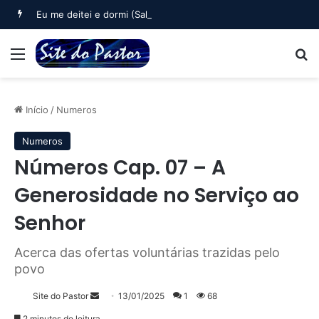
Eu me deitei e dormi (Salmo 3)
Menu
B
Início
/
Numeros
Numeros
Números Cap. 07 – A
Generosidade no Serviço ao
Senhor
Acerca das ofertas voluntárias trazidas pelo
povo
Mande
Site do Pastor
13/01/2025
1
68
um
2 minutos de leitura