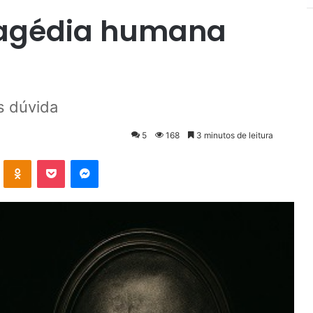
ragédia humana
s dúvida
5
168
3 minutos de leitura
VK
OK
Pocket
Messenger