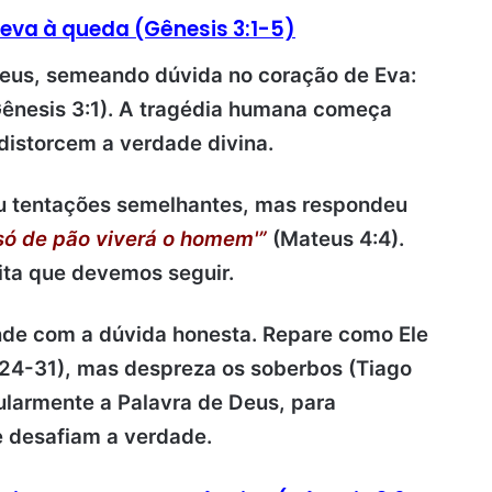
leva à queda (Gênesis 3:1-5)
eus, semeando dúvida no coração de Eva:
ênesis 3:1).
A tragédia humana começa
istorcem a verdade divina.
u tentações semelhantes, mas respondeu
 só de pão viverá o homem'”
(Mateus 4:4).
ita que devemos seguir.
ende com a dúvida honesta. Repare como Ele
:24-31), mas despreza os soberbos (Tiago
ularmente a Palavra de Deus, para
e desafiam a verdade.