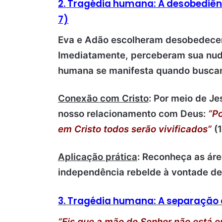
2. Tragédia humana: A desobediên
7)
Eva e Adão escolheram desobedecer 
Imediatamente, perceberam sua nud
humana se manifesta quando buscam
Conexão com Cristo
:
Por meio de Je
nosso relacionamento com Deus:
“P
em Cristo todos serão vivificados”
(1
Aplicação prática
:
Reconheça as áre
independência rebelde à vontade de
3. Tragédia humana: A separação 
“Eis que a mão do Senhor não está e