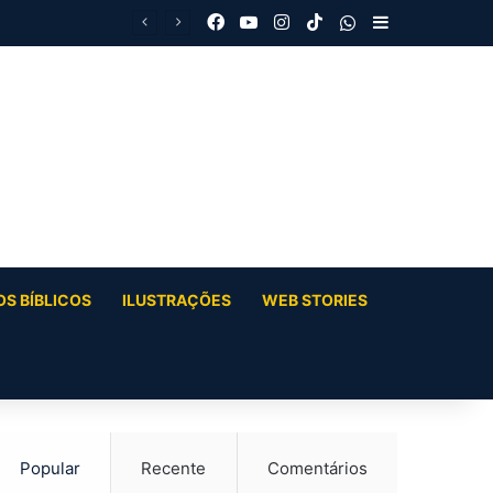
Facebook
YouTube
Instagram
TikTok
WhatsApp
Barra Latera
S BÍBLICOS
ILUSTRAÇÕES
WEB STORIES
Popular
Recente
Comentários