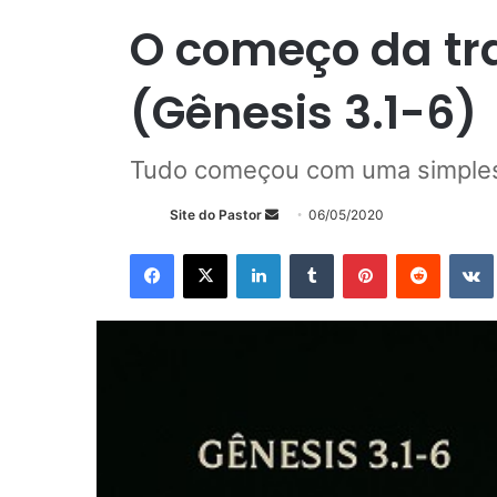
O começo da t
(Gênesis 3.1-6)
Tudo começou com uma simple
Mande
Site do Pastor
06/05/2020
um
Facebook
X
Linkedin
Tumblr
Pinterest
Reddit
e-
mail