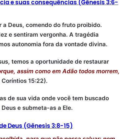
cia e suas consequências (Gênesis 3:6-
a Deus, comendo do fruto proibido.
ez e sentiram vergonha.
A tragédia
os autonomia fora da vontade divina.
sus, temos a oportunidade de restaurar
orque, assim como em Adão todos morrem,
 Coríntios 15:22).
as de sua vida onde você tem buscado
 Deus e submeta-as a Ele.
de Deus (Gênesis 3:8-15)
ncolhida, para que não possa salvar; nem