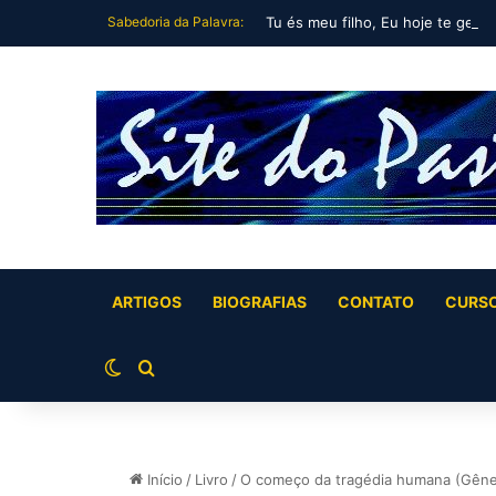
Sabedoria da Palavra:
Tu és meu filho, Eu hoje te gerei
ARTIGOS
BIOGRAFIAS
CONTATO
CURS
Switch skin
Buscar por
Início
/
Livro
/
O começo da tragédia humana (Gênes