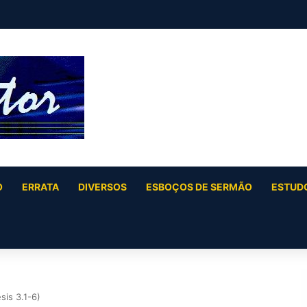
 (Salmo 2)
O
ERRATA
DIVERSOS
ESBOÇOS DE SERMÃO
ESTUDO
is 3.1-6)