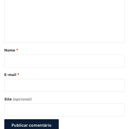
m
e
n
t
á
r
Nome
*
i
o
*
E-mail
*
Site
(opcional)