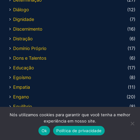
Diálogo
(12)
Dignidade
(7)
Discernimento
(16)
Distração
(6)
Domínio Próprio
(17)
Dons e Talentos
(6)
Educação
(17)
Egoísmo
(8)
Empatia
(11)
Engano
(20)
Equilíbrio
(8)
Nós utilizamos cookies para garantir que você tenha a melhor
Escândalo
(2)
experiência em nosso site.
Escravidão
(6)
Ok
Política de privacidade
Esperança
(18)
Facebook
X
WhatsApp
Telegram
Viber