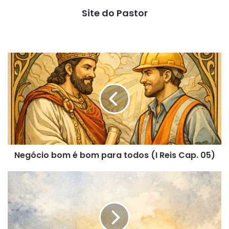
Site do Pastor
Negócio
bom
é
bom
para
todos
(I
Reis
Cap.
Negócio bom é bom para todos (I Reis Cap. 05)
05)
Deus
se
importa
(I
Reis