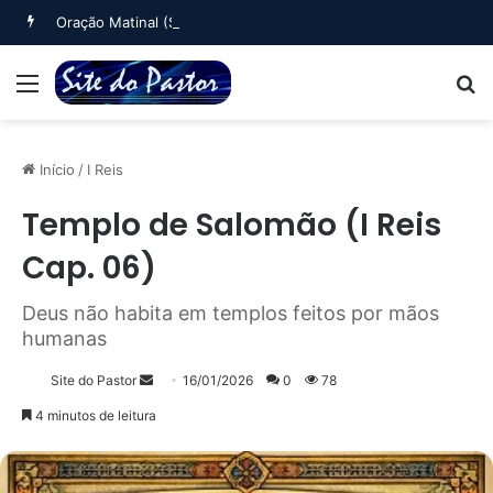
Oração Matinal (Salmo 5)
Menu
B
Início
/
I Reis
Templo de Salomão (I Reis
Cap. 06)
Deus não habita em templos feitos por mãos
humanas
Mande
Site do Pastor
16/01/2026
0
78
um
4 minutos de leitura
e-
mail