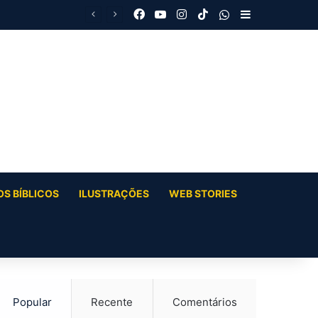
Facebook
YouTube
Instagram
TikTok
WhatsApp
Barra Latera
S BÍBLICOS
ILUSTRAÇÕES
WEB STORIES
Popular
Recente
Comentários