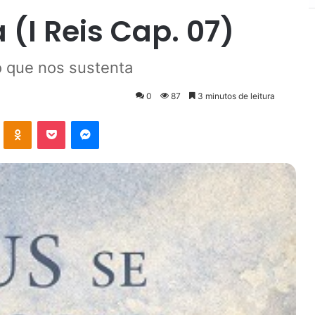
 (I Reis Cap. 07)
 que nos sustenta
0
87
3 minutos de leitura
VK
OK
Pocket
Messenger