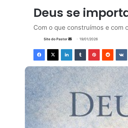
Deus se importa
Com o que construímos e com o
Mande
Site do Pastor
19/01/2026
um
Facebook
X
Linkedin
Tumblr
Pinterest
Reddit
e-
mail