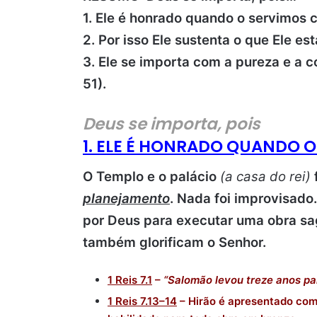
1. Ele é honrado quando o servimos co
2. Por isso Ele sustenta o que Ele es
3. Ele se importa com a pureza e a c
51).
Deus se importa, pois
1. ELE É HONRADO QUANDO 
O Templo e o palácio
(a casa do rei)
planejamento
. Nada foi improvisado.
por Deus para executar uma obra s
também glorificam o Senhor.
1 Reis 7.1
–
“Salomão levou treze anos par
1 Reis 7.13–14
– Hirão é apresentado com