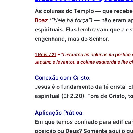
As colunas do Templo — que receb
Boaz
(“Nele há força”)
— não eram ap
espirituais. Elas lembravam que a es
engenharia, mas do Senhor.
1 Reis 7.21
–
“Levantou as colunas no pórtico 
Jaquim; e levantou a coluna esquerda e lhe 
Conexão com Cristo
:
Jesus é o fundamento da fé cristã. E
espiritual (Ef 2.20). Fora de Cristo, t
Aplicação Prática
:
Em que temos confiado para edificar
posição ou Deus? Somente aquilo qu