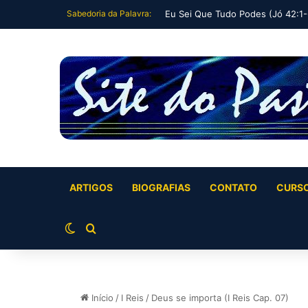
Sabedoria da Palavra:
Eu Sei Que Tudo Podes (Jó 42:1-
ARTIGOS
BIOGRAFIAS
CONTATO
CURS
Switch skin
Buscar por
Início
/
I Reis
/
Deus se importa (I Reis Cap. 07)