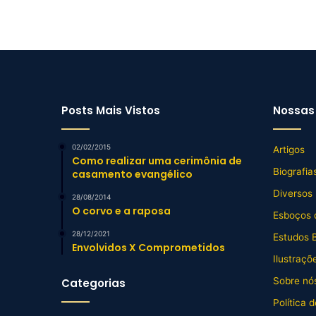
Posts Mais Vistos
Nossas 
02/02/2015
Artigos
Como realizar uma cerimônia de
Biografia
casamento evangélico
Diversos
28/08/2014
O corvo e a raposa
Esboços 
28/12/2021
Estudos B
Envolvidos X Comprometidos
Ilustraçõ
Sobre nós
Categorias
Política 