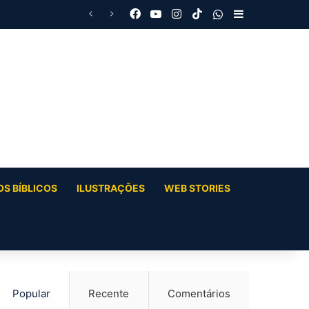
Facebook
YouTube
Instagram
TikTok
WhatsApp
Barra Latera
S BÍBLICOS
ILUSTRAÇÕES
WEB STORIES
Popular
Recente
Comentários