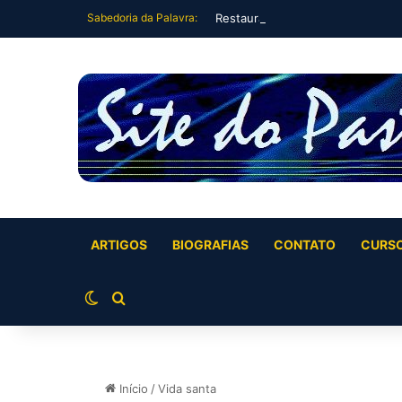
Sabedoria da Palavra:
Restauração Plena Vida Plena (Jó
ARTIGOS
BIOGRAFIAS
CONTATO
CURS
Switch skin
Buscar por
Início
/
Vida santa