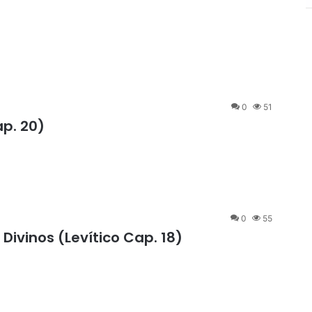
0
51
ap. 20)
0
55
ivinos (Levítico Cap. 18)