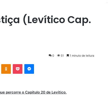
tiça (Levítico Cap.
0
51
1 minuto de leitura
VK
OK
Pocket
Messenger
ue percorre o Capítulo 20 de Levítico.