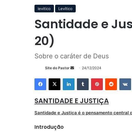
levitico
Levítico
Santidade e Jus
20)
Sobre o caráter de Deus
Mande
Site do Pastor
24/12/2024
um
Facebook
X
Linkedin
Tumblr
Pinterest
Reddit
e-
mail
SANTIDADE E JUSTIÇA
Santidade e Justiça é o pensamento central q
Introdução