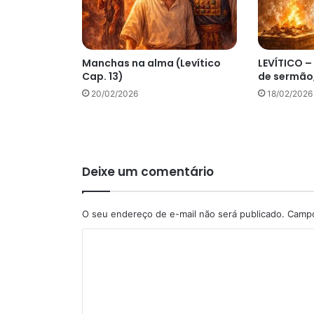
Manchas na alma (Levítico
LEVÍTICO –
Cap. 13)
de sermão,
20/02/2026
18/02/2026
Deixe um comentário
O seu endereço de e-mail não será publicado.
Campo
C
o
m
e