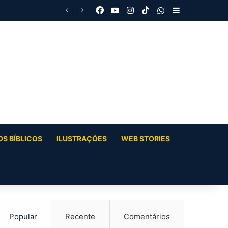
Facebook
YouTube
Instagram
TikTok
WhatsApp
Barra Latera
S BÍBLICOS
ILUSTRAÇÕES
WEB STORIES
Popular
Recente
Comentários