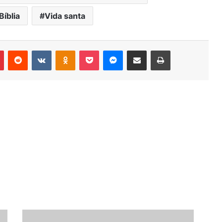
Bíblia
Vida santa
r
Pinterest
Reddit
VK
OK
Pocket
Messenger
Compartilhar via e-mail
Imprimir
Santidade