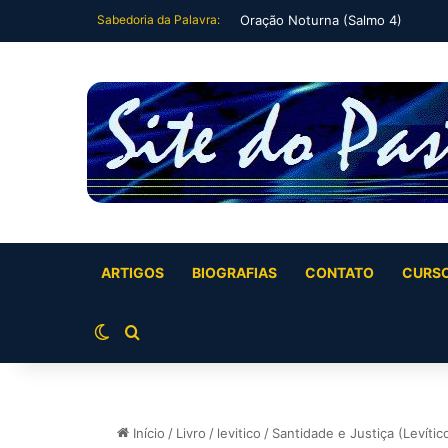
Sabedoria da Palavra:
Oração Noturna (Salmo 4)
ARTIGOS
BIOGRAFIAS
CONTATO
CURS
Switch skin
Buscar por
Início
/
Livro
/
levitico
/
Santidade e Justiça (Levític