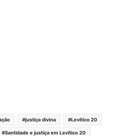
ação
justiça divina
Levítico 20
Santidade e justiça em Levítico 20