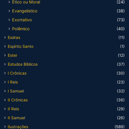
Ético ou Moral
(24)
Evangelístico
(38)
Exortativo
(73)
Polêmico
(40)
Esdras
(11)
Espírito Santo
(1)
Ester
(12)
Estudos Bíblicos
(37)
I Crônicas
(30)
I Reis
(23)
I Samuel
(32)
II Crônicas
(36)
II Reis
(29)
II Samuel
(26)
Ilustrações
(589)