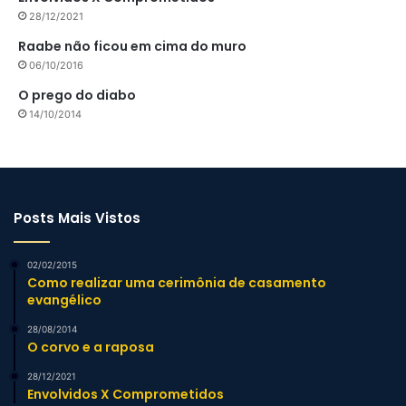
28/12/2021
Raabe não ficou em cima do muro
06/10/2016
O prego do diabo
14/10/2014
Posts Mais Vistos
02/02/2015
Como realizar uma cerimônia de casamento
evangélico
28/08/2014
O corvo e a raposa
28/12/2021
Envolvidos X Comprometidos