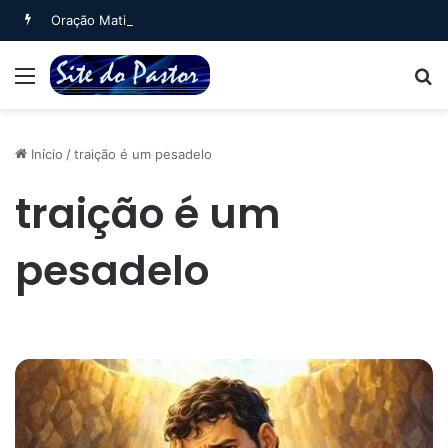
Oração Matinal (Salmo 5)
Menu
B
Início
/
traição é um pesadelo
traição é um
pesadelo