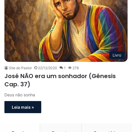
Livro
Site do Pastor
22/12/2020
1
278
José NÃO era um sonhador (Gênesis
Cap. 37)
Deus não sonha
Leia mais »