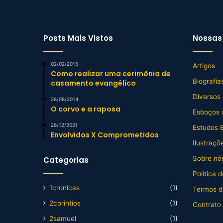
Posts Mais Vistos
Nossas 
02/02/2015
Artigos
Como realizar uma cerimônia de
Biografia
casamento evangélico
Diversos
28/08/2014
O corvo e a raposa
Esboços 
28/12/2021
Estudos B
Envolvidos X Comprometidos
Ilustraçõ
Sobre nós
Categorias
Política 
1cronicas
(1)
Termos d
2corintios
(1)
Contrato
2samuel
(1)