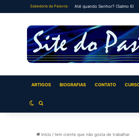
Sabedoria da Palavra:
Oração Matinal (Salmo 5)
ARTIGOS
BIOGRAFIAS
CONTATO
CURS
Switch skin
Buscar por
Início
/
tem crente que não gosta de trabalhar