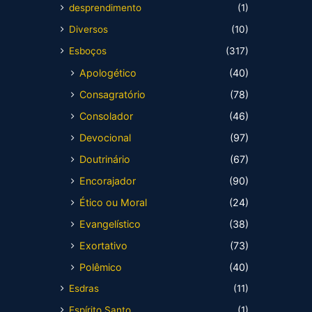
desprendimento
(1)
Diversos
(10)
Esboços
(317)
Apologético
(40)
Consagratório
(78)
Consolador
(46)
Devocional
(97)
Doutrinário
(67)
Encorajador
(90)
Ético ou Moral
(24)
Evangelístico
(38)
Exortativo
(73)
Polêmico
(40)
Esdras
(11)
Espírito Santo
(1)