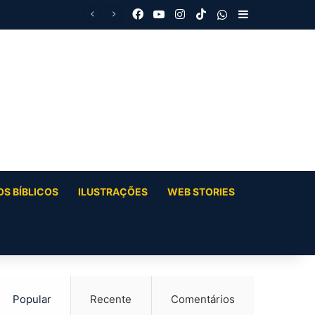
Facebook
YouTube
Instagram
TikTok
WhatsApp
Barra Latera
S BÍBLICOS
ILUSTRAÇÕES
WEB STORIES
Popular
Recente
Comentários