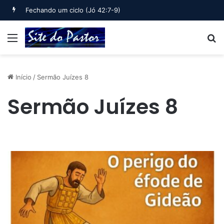
Fechando um ciclo (Jó 42:7-9)
Menu
B
Início
/
Sermão Juízes 8
Sermão Juízes 8