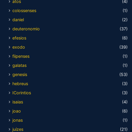
atos
(4)
colossenses
(1)
daniel
(2)
deuteronomio
(37)
efesios
(6)
exodo
(39)
fiipenses
(1)
galatas
(1)
genesis
(53)
hebreus
(3)
ICorintios
(3)
isaias
(4)
joao
(6)
jonas
(1)
juízes
(21)