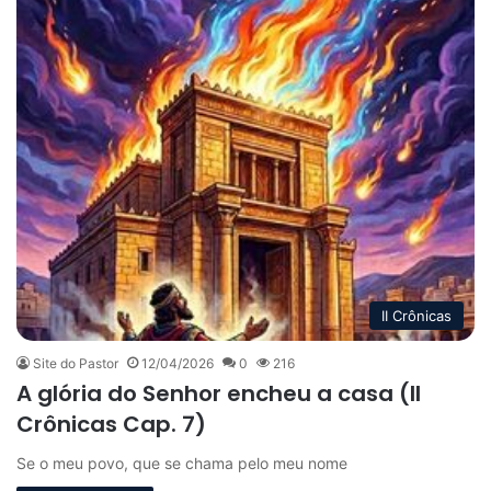
II Crônicas
Site do Pastor
12/04/2026
0
216
A glória do Senhor encheu a casa (II
Crônicas Cap. 7)
Se o meu povo, que se chama pelo meu nome