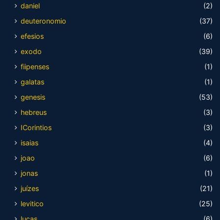
daniel
(2)
deuteronomio
(37)
efesios
(6)
exodo
(39)
fiipenses
(1)
galatas
(1)
genesis
(53)
hebreus
(3)
ICorintios
(3)
isaias
(4)
joao
(6)
jonas
(1)
juízes
(21)
levitico
(25)
lucas
(6)