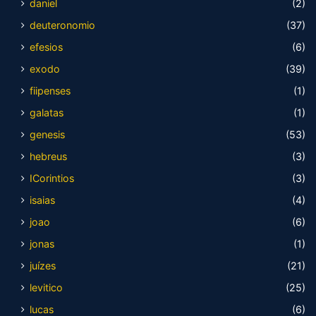
daniel
(2)
deuteronomio
(37)
efesios
(6)
exodo
(39)
fiipenses
(1)
galatas
(1)
genesis
(53)
hebreus
(3)
ICorintios
(3)
isaias
(4)
joao
(6)
jonas
(1)
juízes
(21)
levitico
(25)
lucas
(6)