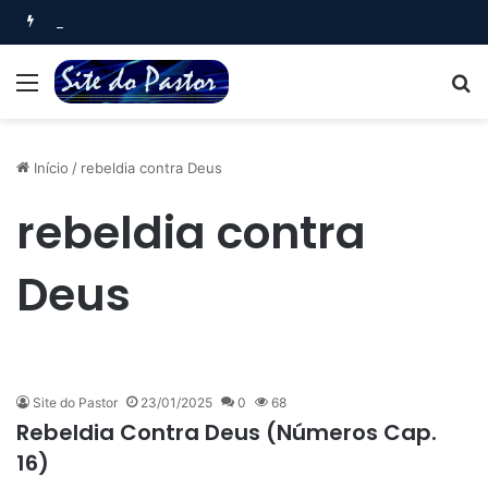
Oração Noturna (Salmo 4)
Menu
B
Início
/
rebeldia contra Deus
rebeldia contra
Deus
Site do Pastor
23/01/2025
0
68
Rebeldia Contra Deus (Números Cap.
16)