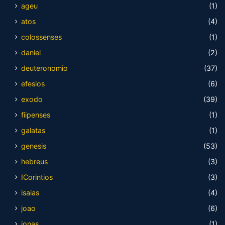
ageu
(1)
atos
(4)
colossenses
(1)
daniel
(2)
deuteronomio
(37)
efesios
(6)
exodo
(39)
fiipenses
(1)
galatas
(1)
genesis
(53)
hebreus
(3)
ICorintios
(3)
isaias
(4)
joao
(6)
jonas
(1)