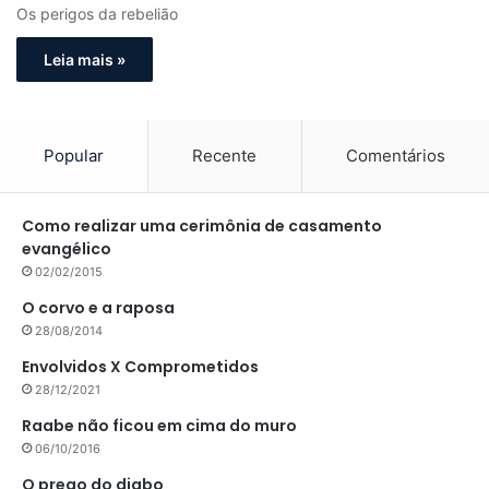
Os perigos da rebelião
Leia mais »
Popular
Recente
Comentários
Como realizar uma cerimônia de casamento
evangélico
02/02/2015
O corvo e a raposa
28/08/2014
Envolvidos X Comprometidos
28/12/2021
Raabe não ficou em cima do muro
06/10/2016
O prego do diabo