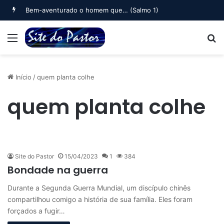
Bem-aventurado o homem que… (Salmo 1)
Menu
B
Início
/
quem planta colhe
quem planta colhe
Site do Pastor
15/04/2023
1
384
Bondade na guerra
Durante a Segunda Guerra Mundial, um discípulo chinês
compartilhou comigo a história de sua família. Eles foram
forçados a fugir…