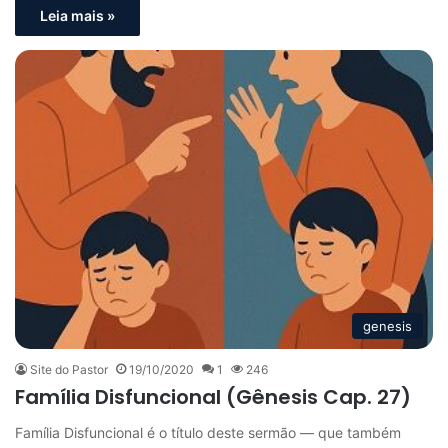
Leia mais »
genesis
Site do Pastor
19/10/2020
1
246
Família Disfuncional (Gênesis Cap. 27)
Família Disfuncional é o título deste sermão — que também