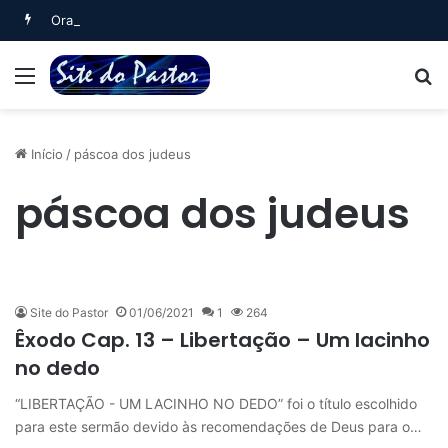
Oração Matinal (Salmo 5)
Menu
B
Início
/
páscoa dos judeus
páscoa dos judeus
Site do Pastor
01/06/2021
1
264
Êxodo Cap. 13 – Libertação – Um lacinho
no dedo
“LIBERTAÇÃO - UM LACINHO NO DEDO” foi o título escolhido
para este sermão devido às recomendações de Deus para o…