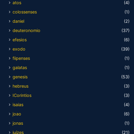
atos
(4)
colossenses
(1)
daniel
(2)
deuteronomio
(37)
efesios
(6)
exodo
(39)
fiipenses
(1)
galatas
(1)
genesis
(53)
hebreus
(3)
ICorintios
(3)
isaias
(4)
joao
(6)
jonas
(1)
juízes
(21)