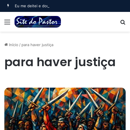
Eu me deitei e dormi (Salmo 3)
Menu
B
Início
/
para haver justiça
para haver justiça