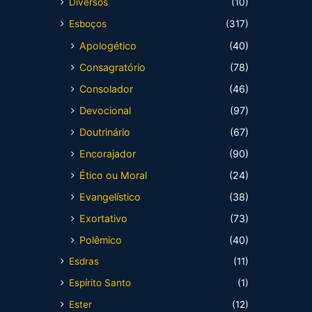
Diversos
(10)
Esboços
(317)
Apologético
(40)
Consagratório
(78)
Consolador
(46)
Devocional
(97)
Doutrinário
(67)
Encorajador
(90)
Ético ou Moral
(24)
Evangelístico
(38)
Exortativo
(73)
Polêmico
(40)
Esdras
(11)
Espírito Santo
(1)
Ester
(12)