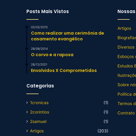
Posts Mais Vistos
Nossas 
02/02/2015
Artigos
Como realizar uma cerimônia de
Biografia
casamento evangélico
Diversos
28/08/2014
O corvo e a raposa
Esboços 
28/12/2021
Estudos B
Envolvidos X Comprometidos
Ilustraçõ
Sobre nós
Categorias
Política 
1cronicas
(1)
Termos d
2corintios
(1)
Contrato
2samuel
(1)
Artigos
(203)