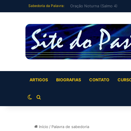
Sabedoria da Palavra:
Eu me deitei e dormi (Salmo 3)
ARTIGOS
BIOGRAFIAS
CONTATO
CURS
Switch skin
Buscar por
Início
/
Palavra de sabedoria