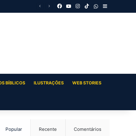
Facebook
YouTube
Instagram
TikTok
WhatsApp
Barra Latera
S BÍBLICOS
ILUSTRAÇÕES
WEB STORIES
Popular
Recente
Comentários