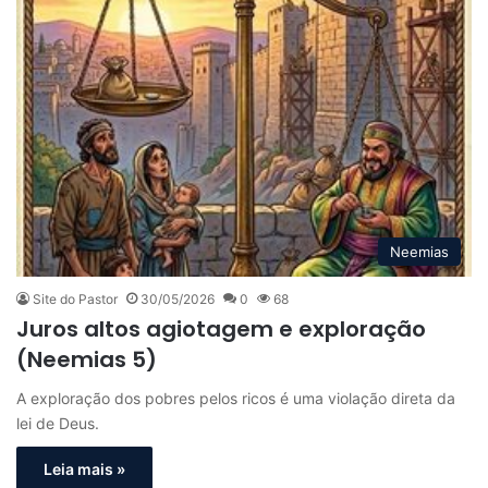
Neemias
Site do Pastor
30/05/2026
0
68
Juros altos agiotagem e exploração
(Neemias 5)
A exploração dos pobres pelos ricos é uma violação direta da
lei de Deus.
Leia mais »