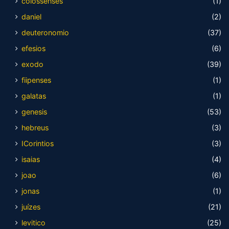
colossenses
(1)
daniel
(2)
deuteronomio
(37)
efesios
(6)
exodo
(39)
fiipenses
(1)
galatas
(1)
genesis
(53)
hebreus
(3)
ICorintios
(3)
isaias
(4)
joao
(6)
jonas
(1)
juízes
(21)
levitico
(25)