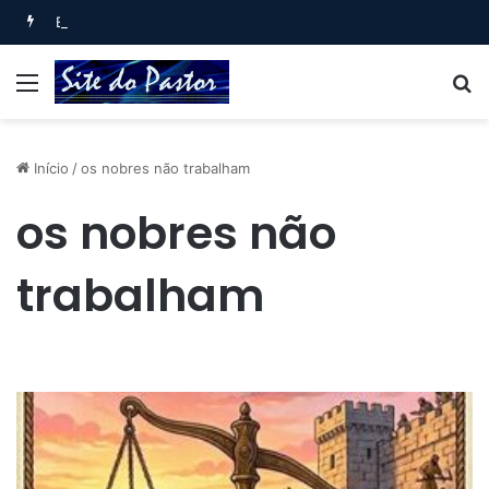
Bem-aventurado o homem que… (Salmo 1)
Menu
B
Início
/
os nobres não trabalham
os nobres não
trabalham