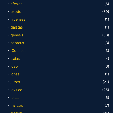
efesios
(6)
exodo
(39)
fiipenses
(1)
galatas
(1)
genesis
(53)
hebreus
(3)
ICorintios
(3)
isaias
(4)
joao
(6)
jonas
(1)
juízes
(21)
levitico
(25)
lucas
(6)
marcos
(7)