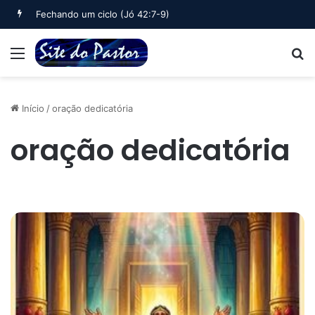
Fechando um ciclo (Jó 42:7-9)
Menu
B
Início
/
oração dedicatória
oração dedicatória