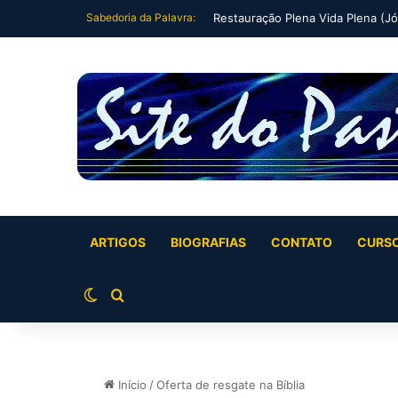
Sabedoria da Palavra:
Fechando um ciclo (Jó 42:7-9)
ARTIGOS
BIOGRAFIAS
CONTATO
CURS
Switch skin
Buscar por
Início
/
Oferta de resgate na Bíblia