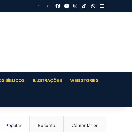
Facebook
YouTube
Instagram
TikTok
WhatsApp
Barra Latera
S BÍBLICOS
ILUSTRAÇÕES
WEB STORIES
Popular
Recente
Comentários