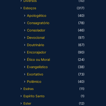
Diversos
(10)
Esboços
(317)
Apologético
(40)
Consagratório
(78)
Consolador
(46)
Devocional
(97)
Doutrinário
(67)
Encorajador
(90)
Ético ou Moral
(24)
Evangelístico
(38)
Exortativo
(73)
Polêmico
(40)
Esdras
(11)
Espírito Santo
(1)
Ester
(12)