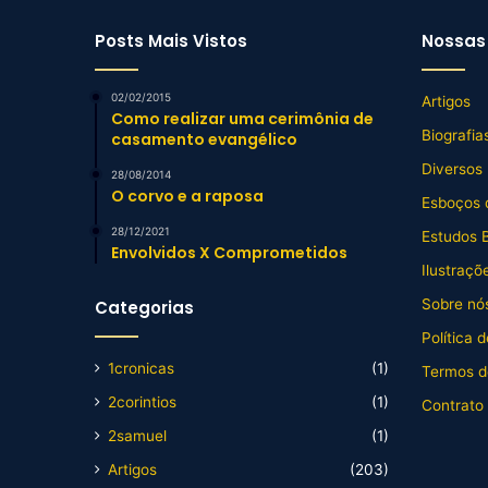
Posts Mais Vistos
Nossas 
02/02/2015
Artigos
Como realizar uma cerimônia de
Biografia
casamento evangélico
Diversos
28/08/2014
O corvo e a raposa
Esboços 
28/12/2021
Estudos B
Envolvidos X Comprometidos
Ilustraçõ
Sobre nós
Categorias
Política 
1cronicas
(1)
Termos d
2corintios
(1)
Contrato
2samuel
(1)
Artigos
(203)