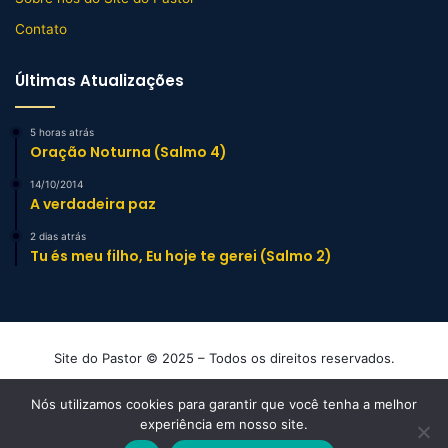
Contato
Últimas Atualizações
5 horas atrás
Oração Noturna (Salmo 4)
14/10/2014
A verdadeira paz
2 dias atrás
Tu és meu filho, Eu hoje te gerei (Salmo 2)
Site do Pastor © 2025 – Todos os direitos reservados.
Mensagens e Esboços de Sermão Evangélicos
Nós utilizamos cookies para garantir que você tenha a melhor
experiência em nosso site.
Facebook
YouTube
Instagram
TikTok
WhatsApp