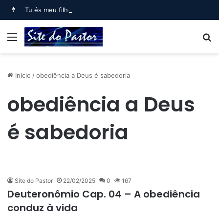
Tu és meu filho, Eu hoje te gerei (Salmo 2)
Menu
B
Início
/
obediência a Deus é sabedoria
obediência a Deus
é sabedoria
Site do Pastor
22/02/2025
0
167
Deuteronômio Cap. 04 – A obediência
conduz à vida