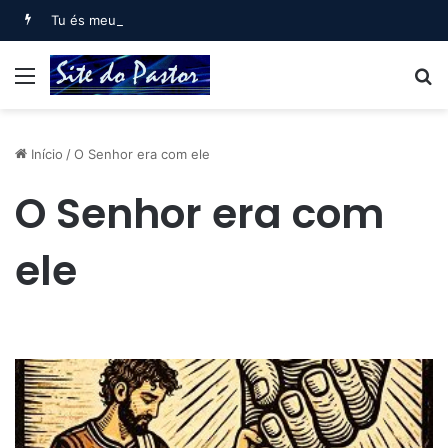
Tu és meu filho, Eu hoje te gerei (Salmo 2)
Menu
B
Início
/
O Senhor era com ele
O Senhor era com
ele