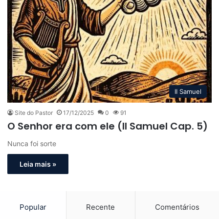
II Samuel
Site do Pastor
17/12/2025
0
91
O Senhor era com ele (II Samuel Cap. 5)
Nunca foi sorte
Leia mais »
Popular
Recente
Comentários