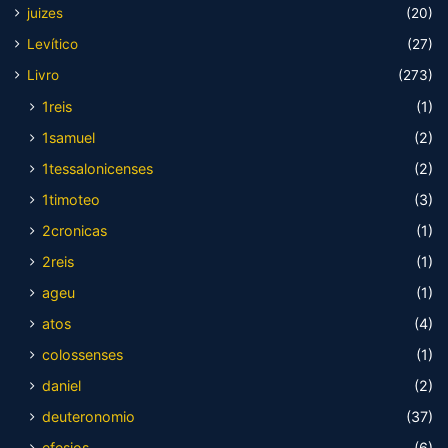
juizes
(20)
Levítico
(27)
Livro
(273)
1reis
(1)
1samuel
(2)
1tessalonicenses
(2)
1timoteo
(3)
2cronicas
(1)
2reis
(1)
ageu
(1)
atos
(4)
colossenses
(1)
daniel
(2)
deuteronomio
(37)
efesios
(6)