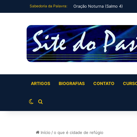
Sabedoria da Palavra:
Eu me deitei e dormi (Salmo 3)
ARTIGOS
BIOGRAFIAS
CONTATO
CURS
Switch skin
Buscar por
Início
/
o que é cidade de refúgio