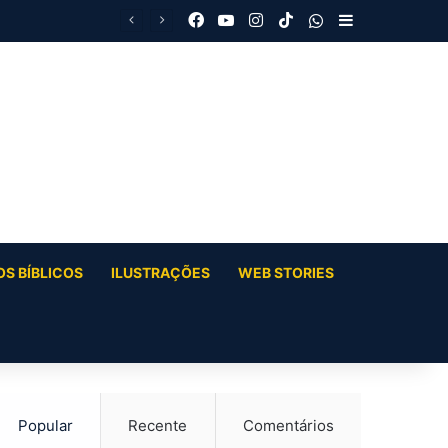
Facebook
YouTube
Instagram
TikTok
WhatsApp
Barra Latera
S BÍBLICOS
ILUSTRAÇÕES
WEB STORIES
Popular
Recente
Comentários