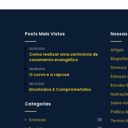
Posts Mais Vistos
Nossas 
02/02/2015
Artigos
Como realizar uma cerimônia de
Biografia
casamento evangélico
Diversos
28/08/2014
O corvo e a raposa
Esboços 
28/12/2021
Estudos B
Envolvidos X Comprometidos
Ilustraçõ
Sobre nós
Categorias
Política 
1cronicas
(1)
Termos d