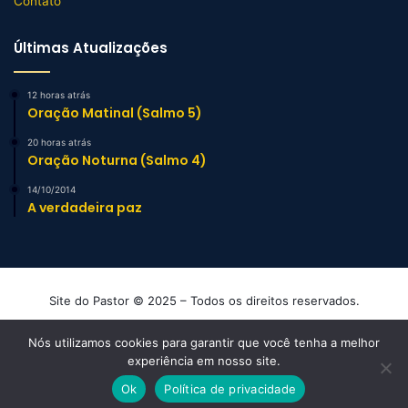
Contato
Últimas Atualizações
12 horas atrás
Oração Matinal (Salmo 5)
20 horas atrás
Oração Noturna (Salmo 4)
14/10/2014
A verdadeira paz
Site do Pastor © 2025 – Todos os direitos reservados.
Mensagens e Esboços de Sermão Evangélicos
Nós utilizamos cookies para garantir que você tenha a melhor
experiência em nosso site.
Facebook
YouTube
Instagram
TikTok
WhatsApp
Ok
Política de privacidade