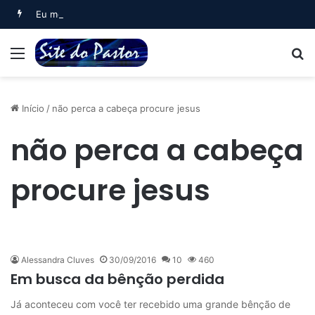
Eu me deitei e dormi (Salmo 3)
Menu
B
Início
/
não perca a cabeça procure jesus
não perca a cabeça
procure jesus
Alessandra Cluves
30/09/2016
10
460
Em busca da bênção perdida
Já aconteceu com você ter recebido uma grande bênção de