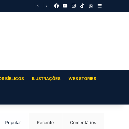
Facebook
YouTube
Instagram
TikTok
WhatsApp
Barra Latera
S BÍBLICOS
ILUSTRAÇÕES
WEB STORIES
Popular
Recente
Comentários