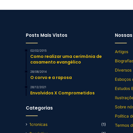
Posts Mais Vistos
Nossas 
02/02/2015
Artigos
Como realizar uma cerimônia de
Biografia
casamento evangélico
Diversos
28/08/2014
O corvo e a raposa
Esboços 
28/12/2021
Estudos B
Envolvidos X Comprometidos
Ilustraçõ
Sobre nós
Categorias
Política 
1cronicas
(1)
Termos d