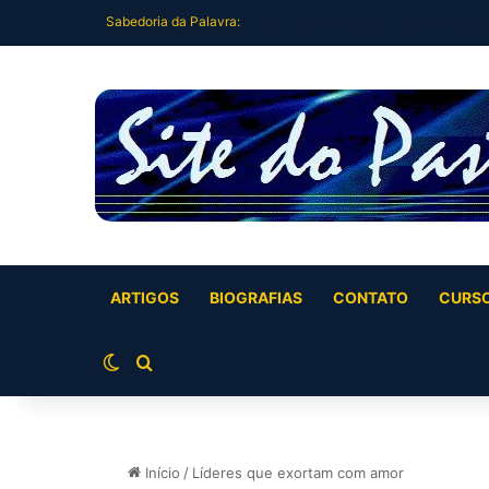
Sabedoria da Palavra:
Restauração Plena Vida Plena (Jó
ARTIGOS
BIOGRAFIAS
CONTATO
CURS
Switch skin
Buscar por
Início
/
Líderes que exortam com amor