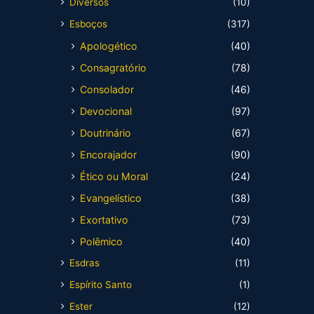
Diversos
(10)
Esboços
(317)
Apologético
(40)
Consagratório
(78)
Consolador
(46)
Devocional
(97)
Doutrinário
(67)
Encorajador
(90)
Ético ou Moral
(24)
Evangelístico
(38)
Exortativo
(73)
Polêmico
(40)
Esdras
(11)
Espírito Santo
(1)
Ester
(12)