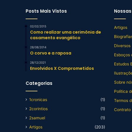
Posts Mais Vistos
Nossas 
02/02/2015
Artigos
Como realizar uma cerimônia de
Biografia
casamento evangélico
Diversos
28/08/2014
O corvo e a raposa
Esboços 
28/12/2021
Estudos B
Envolvidos X Comprometidos
Ilustraçõ
Sobre nós
Categorias
Política 
1cronicas
(1)
Termos d
2corintios
(1)
Contrato
2samuel
(1)
Artigos
(203)