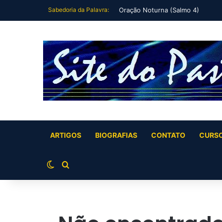
Sabedoria da Palavra:
Eu me deitei e dormi (Salmo 3)
ARTIGOS
BIOGRAFIAS
CONTATO
CURS
Switch skin
Buscar por