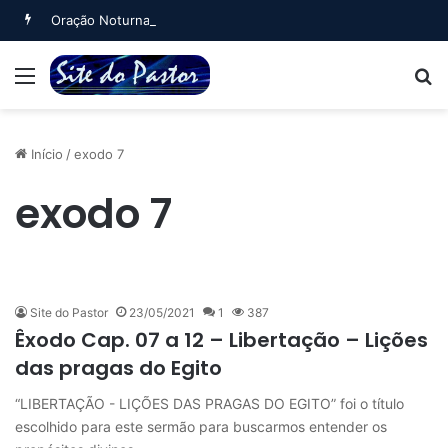
Oração Noturna (Salmo 4)
Menu
B
Início
/
exodo 7
exodo 7
Site do Pastor
23/05/2021
1
387
Êxodo Cap. 07 a 12 – Libertação – Lições
das pragas do Egito
“LIBERTAÇÃO - LIÇÕES DAS PRAGAS DO EGITO” foi o título
escolhido para este sermão para buscarmos entender os