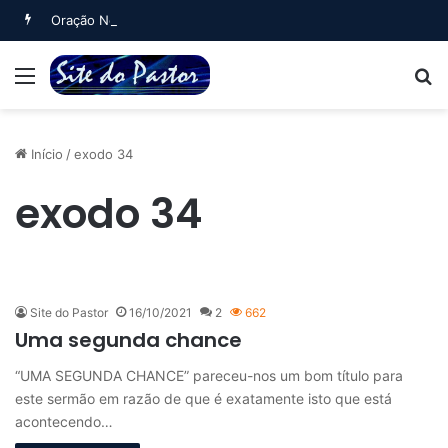
Oração Noturna (Salmo 4)
Menu
B
Início
/
exodo 34
exodo 34
Site do Pastor
16/10/2021
2
662
Uma segunda chance
“UMA SEGUNDA CHANCE” pareceu-nos um bom título para
este sermão em razão de que é exatamente isto que está
acontecendo…