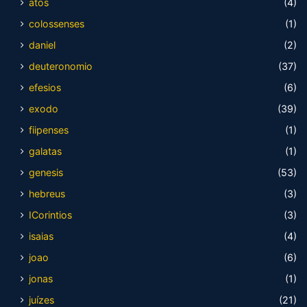
atos
(4)
colossenses
(1)
daniel
(2)
deuteronomio
(37)
efesios
(6)
exodo
(39)
fiipenses
(1)
galatas
(1)
genesis
(53)
hebreus
(3)
ICorintios
(3)
isaias
(4)
joao
(6)
jonas
(1)
juízes
(21)