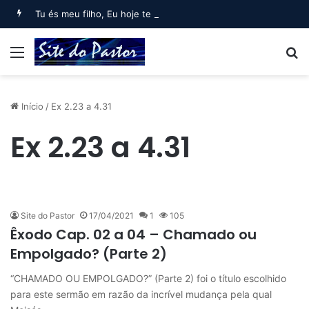
Tu és meu filho, Eu hoje te gerei (Salmo 2)
Menu
B
Início
/
Ex 2.23 a 4.31
Ex 2.23 a 4.31
Site do Pastor
17/04/2021
1
105
Êxodo Cap. 02 a 04 – Chamado ou
Empolgado? (Parte 2)
“CHAMADO OU EMPOLGADO?” (Parte 2) foi o título escolhido
para este sermão em razão da incrível mudança pela qual