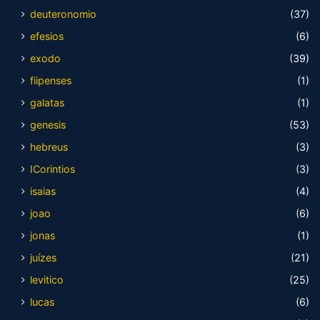
deuteronomio
(37)
efesios
(6)
exodo
(39)
fiipenses
(1)
galatas
(1)
genesis
(53)
hebreus
(3)
ICorintios
(3)
isaias
(4)
joao
(6)
jonas
(1)
juízes
(21)
levitico
(25)
lucas
(6)