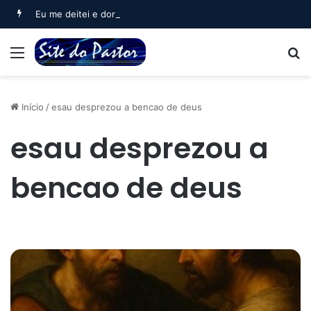
Eu me deitei e dormi (Salmo 3)
Menu
B
Início
/
esau desprezou a bencao de deus
esau desprezou a
bencao de deus