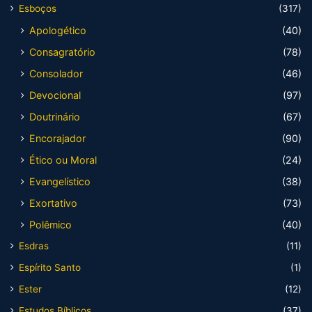
Esboços
(317)
Apologético
(40)
Consagratório
(78)
Consolador
(46)
Devocional
(97)
Doutrinário
(67)
Encorajador
(90)
Ético ou Moral
(24)
Evangelístico
(38)
Exortativo
(73)
Polêmico
(40)
Esdras
(11)
Espírito Santo
(1)
Ester
(12)
Estudos Bíblicos
(37)